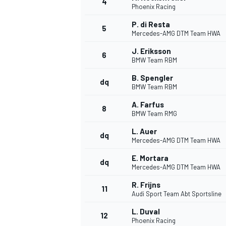
4
Phoenix Racing
P. di Resta
5
Mercedes-AMG DTM Team HWA
INDYCAR
J. Eriksson
6
BMW Team RBM
B. Spengler
dq
BMW Team RBM
A. Farfus
8
BMW Team RMG
L. Auer
dq
Mercedes-AMG DTM Team HWA
E. Mortara
dq
Mercedes-AMG DTM Team HWA
R. Frijns
11
WEC
DTM
Audi Sport Team Abt Sportsline
L. Duval
12
Phoenix Racing