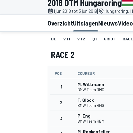
2018 DTM Hungaroring
|
1 jun 2018 tot 3 jun 2018
Hungaroring, 
Overzicht
Uitslagen
Nieuws
Video
DL
VT1
VT2
Q1
GRID 1
RACE
RACE 2
MOTOGP
POS
COUREUR
M. Wittmann
1
BMW Team RMG
T. Glock
2
BMW Team RMG
P. Eng
3
BMW Team RBM
M. Rockenfeller