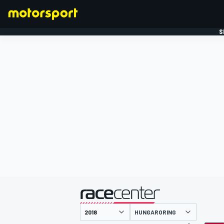
S
FORMULE 1
gepresenteerd door
HUNGARORING