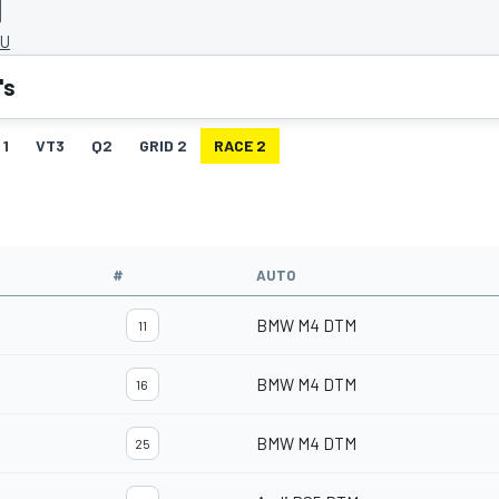
HU
's
 1
VT3
Q2
GRID 2
RACE 2
#
AUTO
BMW M4 DTM
11
BMW M4 DTM
16
BMW M4 DTM
25