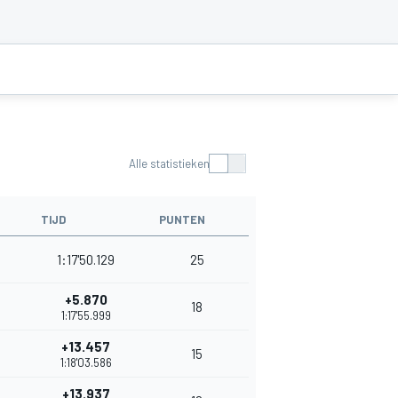
Alle statistieken
TIJD
PUNTEN
1:17'50.129
25
+5.870
18
1:17'55.999
+13.457
15
1:18'03.586
+13.937