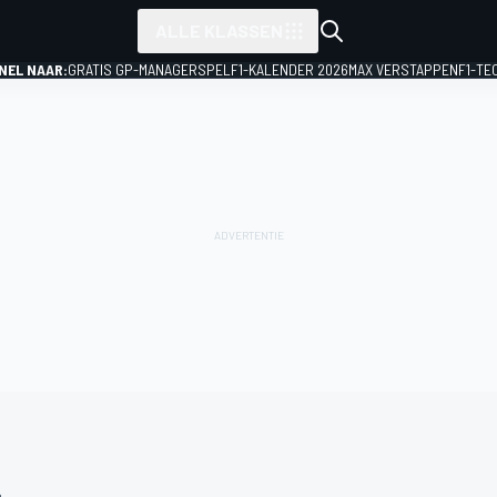
ALLE KLASSEN
NEL NAAR:
GRATIS GP-MANAGERSPEL
F1-KALENDER 2026
MAX VERSTAPPEN
F1-TE