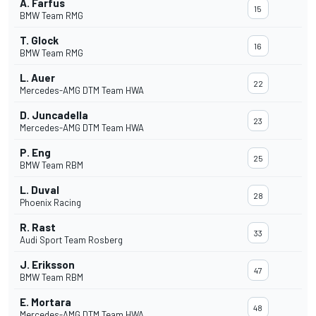
A. Farfus
15
BMW Team RMG
T. Glock
16
BMW Team RMG
L. Auer
22
Mercedes-AMG DTM Team HWA
D. Juncadella
23
Mercedes-AMG DTM Team HWA
P. Eng
25
BMW Team RBM
L. Duval
28
Phoenix Racing
R. Rast
33
Audi Sport Team Rosberg
J. Eriksson
47
BMW Team RBM
E. Mortara
48
Mercedes-AMG DTM Team HWA