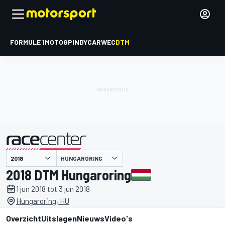
FORMULE 1
MOTOGP
INDYCAR
WEC
DTM
HUNGARORING
gepresenteerd door
2018 DTM Hungaroring
1 jun 2018 tot 3 jun 2018
Hungaroring, HU
Overzicht
Uitslagen
Nieuws
Video's