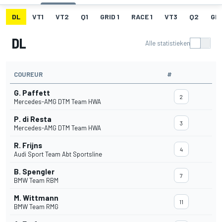
DL
VT1
VT2
Q1
GRID 1
RACE 1
VT3
Q2
GRI
DL
Alle statistieken
COUREUR
#
G. Paffett
2
Mercedes-AMG DTM Team HWA
P. di Resta
3
Mercedes-AMG DTM Team HWA
R. Frijns
4
Audi Sport Team Abt Sportsline
B. Spengler
7
BMW Team RBM
M. Wittmann
11
BMW Team RMG