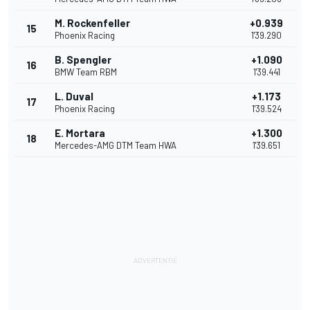
M. Rockenfeller
+0.939
15
Phoenix Racing
1'39.290
B. Spengler
+1.090
16
BMW Team RBM
1'39.441
L. Duval
+1.173
17
Phoenix Racing
1'39.524
E. Mortara
+1.300
18
Mercedes-AMG DTM Team HWA
1'39.651