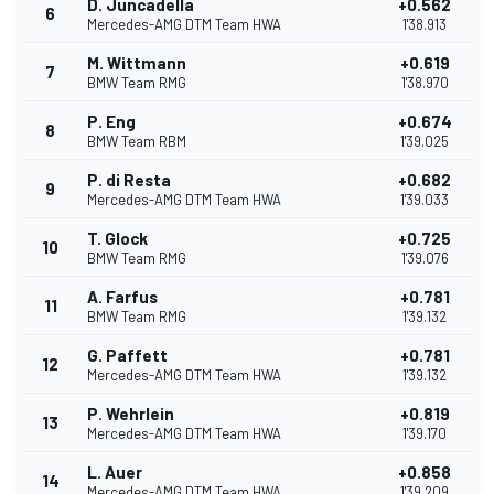
D. Juncadella
+0.562
6
Mercedes-AMG DTM Team HWA
1'38.913
M. Wittmann
+0.619
7
BMW Team RMG
1'38.970
P. Eng
+0.674
8
BMW Team RBM
1'39.025
P. di Resta
+0.682
9
Mercedes-AMG DTM Team HWA
1'39.033
T. Glock
+0.725
10
BMW Team RMG
1'39.076
A. Farfus
+0.781
11
BMW Team RMG
1'39.132
G. Paffett
+0.781
12
Mercedes-AMG DTM Team HWA
1'39.132
P. Wehrlein
+0.819
13
Mercedes-AMG DTM Team HWA
1'39.170
L. Auer
+0.858
14
Mercedes-AMG DTM Team HWA
1'39.209