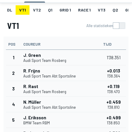
DL
VT1
VT2
Q1
GRID 1
RACE 1
VT3
Q2
GRI
VT1
Alle statistieken
POS
COUREUR
TIJD
J. Green
1
1'38.351
Audi Sport Team Rosberg
R. Frijns
+0.013
2
Audi Sport Team Abt Sportsline
1'38.364
R. Rast
+0.119
3
Audi Sport Team Rosberg
1'38.470
N. Müller
+0.459
4
Audi Sport Team Abt Sportsline
1'38.810
J. Eriksson
+0.499
5
BMW Team RBM
1'38.850