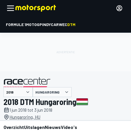
FORMULE 1
MOTOGP
INDYCAR
WEC
DTM
HUNGARORING
gepresenteerd door
2018 DTM Hungaroring
1 jun 2018 tot 3 jun 2018
Hungaroring, HU
Overzicht
Uitslagen
Nieuws
Video's