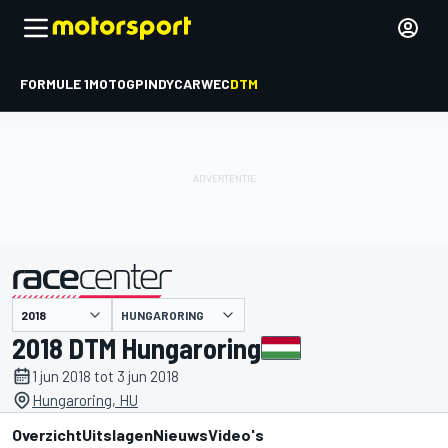
FORMULE 1
MOTOGP
INDYCAR
WEC
DTM
HUNGARORING
gepresenteerd door
2018 DTM Hungaroring
1 jun 2018 tot 3 jun 2018
Hungaroring, HU
Overzicht
Uitslagen
Nieuws
Video's