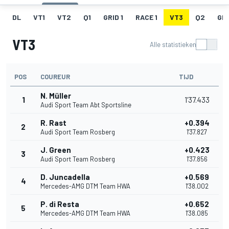
DL
VT1
VT2
Q1
GRID 1
RACE 1
VT3
Q2
GRI
VT3
Alle statistieken
POS
COUREUR
TIJD
N. Müller
1
1'37.433
Audi Sport Team Abt Sportsline
R. Rast
+0.394
2
Audi Sport Team Rosberg
1'37.827
J. Green
+0.423
3
Audi Sport Team Rosberg
1'37.856
D. Juncadella
+0.569
4
Mercedes-AMG DTM Team HWA
1'38.002
P. di Resta
+0.652
5
Mercedes-AMG DTM Team HWA
1'38.085