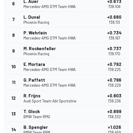
L. Auer
+0.673
6
Mercedes-AMG DTM Team HWA
1'38.106
L. Duval
+0.680
7
Phoenix Racing
1'38.113
P. Wehrlein
+0.734
8
Mercedes-AMG DTM Team HWA
1'38.167
M. Rockenfeller
+0.737
9
Phoenix Racing
1'38.170
E. Mortara
+0.792
10
Mercedes-AMG DTM Team HWA
1'38.225
G. Paffett
+0.796
11
Mercedes-AMG DTM Team HWA
1'38.229
R. Frijns
+0.803
12
Audi Sport Team Abt Sportsline
1'38.236
T. Glock
+0.899
13
BMW Team RMG
1'38.332
B. Spengler
+1.026
14
BMW Team RBM
1'38.459