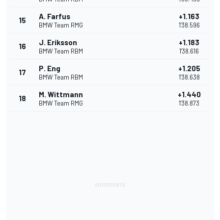
A. Farfus
+1.163
15
BMW Team RMG
1'38.596
J. Eriksson
+1.183
16
BMW Team RBM
1'38.616
P. Eng
+1.205
17
BMW Team RBM
1'38.638
M. Wittmann
+1.440
18
BMW Team RMG
1'38.873