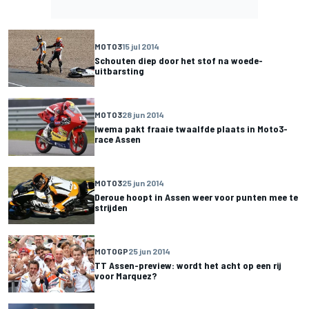
MOTO3
15 jul 2014
Schouten diep door het stof na woede-
uitbarsting
MOTO3
28 jun 2014
Iwema pakt fraaie twaalfde plaats in Moto3-
race Assen
MOTO3
25 jun 2014
Deroue hoopt in Assen weer voor punten mee te
strijden
MOTOGP
25 jun 2014
TT Assen-preview: wordt het acht op een rij
voor Marquez?