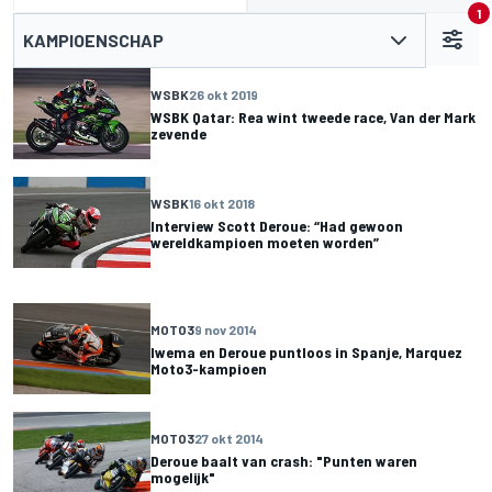
1
KAMPIOENSCHAP
WSBK
26 okt 2019
WSBK Qatar: Rea wint tweede race, Van der Mark
zevende
WSBK
16 okt 2018
Interview Scott Deroue: “Had gewoon
wereldkampioen moeten worden”
MOTO3
9 nov 2014
Iwema en Deroue puntloos in Spanje, Marquez
Moto3-kampioen
MOTO3
27 okt 2014
Deroue baalt van crash: "Punten waren
mogelijk"