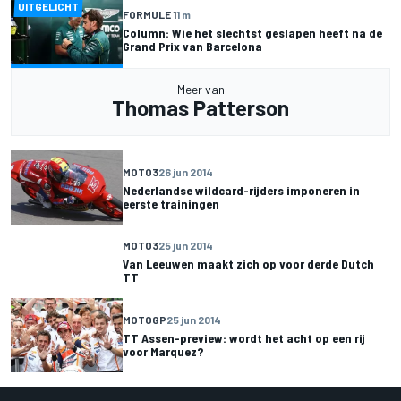
UITGELICHT
FORMULE 1
1 m
Column: Wie het slechtst geslapen heeft na de
Grand Prix van Barcelona
Meer van
Thomas Patterson
MOTO3
26 jun 2014
Nederlandse wildcard-rijders imponeren in
eerste trainingen
MOTO3
25 jun 2014
Van Leeuwen maakt zich op voor derde Dutch
TT
MOTOGP
25 jun 2014
TT Assen-preview: wordt het acht op een rij
voor Marquez?