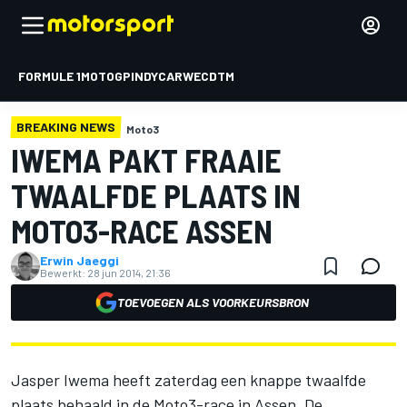
FORMULE 1
MOTOGP
INDYCAR
WEC
DTM
BREAKING NEWS
Moto3
IWEMA PAKT FRAAIE
TWAALFDE PLAATS IN
MOTO3-RACE ASSEN
Erwin Jaeggi
Bewerkt:
28 jun 2014, 21:36
TOEVOEGEN ALS VOORKEURSBRON
Jasper Iwema heeft zaterdag een knappe twaalfde
plaats behaald in de Moto3-race in Assen. De