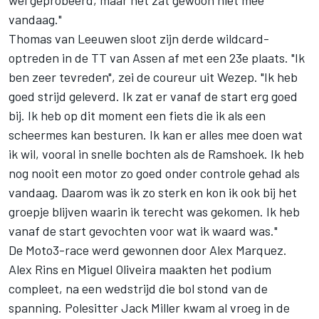
wel geprobeerd, maar het zat gewoon niet mee
vandaag."
Thomas van Leeuwen sloot zijn derde wildcard-
optreden in de TT van Assen af met een 23e plaats. "Ik
ben zeer tevreden", zei de coureur uit Wezep. "Ik heb
goed strijd geleverd. Ik zat er vanaf de start erg goed
bij. Ik heb op dit moment een fiets die ik als een
scheermes kan besturen. Ik kan er alles mee doen wat
ik wil, vooral in snelle bochten als de Ramshoek. Ik heb
nog nooit een motor zo goed onder controle gehad als
vandaag. Daarom was ik zo sterk en kon ik ook bij het
groepje blijven waarin ik terecht was gekomen. Ik heb
vanaf de start gevochten voor wat ik waard was."
De Moto3-race werd gewonnen door Alex Marquez.
Alex Rins en Miguel Oliveira maakten het podium
compleet, na een wedstrijd die bol stond van de
spanning. Polesitter Jack Miller kwam al vroeg in de