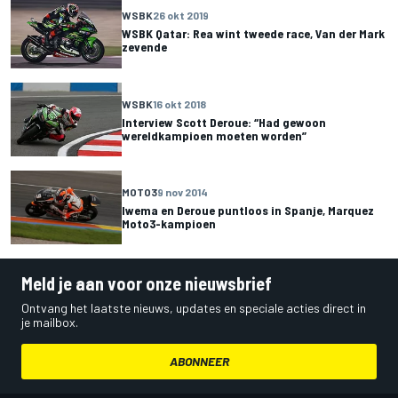
WSBK
26 okt 2019
WSBK Qatar: Rea wint tweede race, Van der Mark
zevende
WSBK
16 okt 2018
Interview Scott Deroue: “Had gewoon
wereldkampioen moeten worden”
MOTO3
9 nov 2014
Iwema en Deroue puntloos in Spanje, Marquez
Moto3-kampioen
Meld je aan voor onze nieuwsbrief
Ontvang het laatste nieuws, updates en speciale acties direct in
je mailbox.
ABONNEER