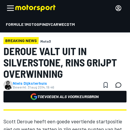
FORMULE 1
MOTOGP
INDYCAR
WEC
DTM
BREAKING NEWS
Moto3
DEROUE VALT UIT IN
SILVERSTONE, RINS GRIJPT
OVERWINNING
Niels Dijksterhuis
Bewerkt:
31 aug 2014, 19:46
TOEVOEGEN ALS VOORKEURSBRON
Scott Deroue heeft een goede veertiende startpositie
niet om weten te zetten in zijn eerste punten van het