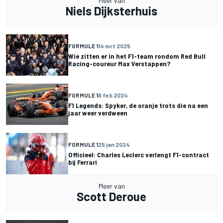
Meer van
Niels Dijksterhuis
FORMULE 1
14 mrt 2025
Wie zitten er in het F1-team rondom Red Bull
Racing-coureur Max Verstappen?
FORMULE 1
6 feb 2024
F1 Legends: Spyker, de oranje trots die na een
jaar weer verdween
FORMULE 1
25 jan 2024
Officieel: Charles Leclerc verlengt F1-contract
bij Ferrari
Meer van
Scott Deroue