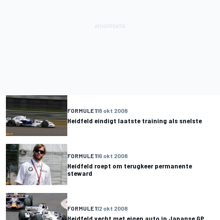
FORMULE 1
18 okt 2008
Heidfeld eindigt laatste training als snelste
FORMULE 1
16 okt 2008
Heidfeld roept om terugkeer permanente
steward
FORMULE 1
12 okt 2008
Heidfeld vecht met eigen auto in Japanse GP