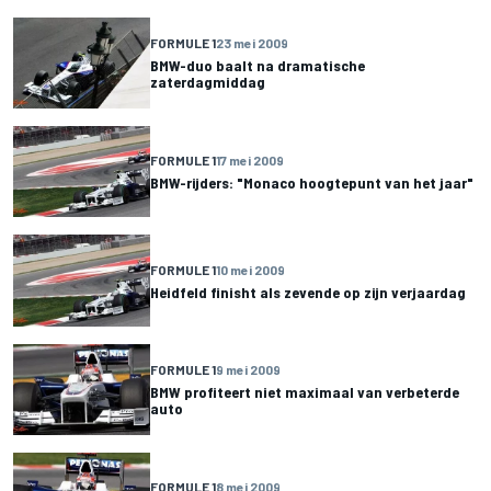
FORMULE 1
23 mei 2009
BMW-duo baalt na dramatische
zaterdagmiddag
FORMULE 1
17 mei 2009
BMW-rijders: "Monaco hoogtepunt van het jaar"
FORMULE 1
10 mei 2009
Heidfeld finisht als zevende op zijn verjaardag
FORMULE 1
9 mei 2009
BMW profiteert niet maximaal van verbeterde
auto
FORMULE 1
8 mei 2009