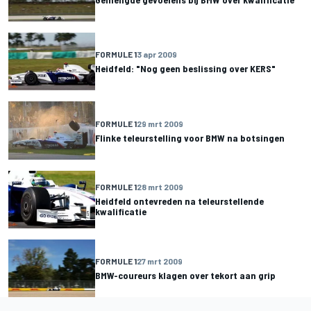
FORMULE 1
3 apr 2009
Heidfeld: "Nog geen beslissing over KERS"
FORMULE 1
29 mrt 2009
Flinke teleurstelling voor BMW na botsingen
FORMULE 1
28 mrt 2009
Heidfeld ontevreden na teleurstellende
kwalificatie
FORMULE 1
27 mrt 2009
BMW-coureurs klagen over tekort aan grip