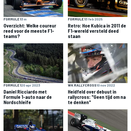
FORMULE 1
3 m
FORMULE 1
3 feb 2025
Overzicht: Welke coureur
Retro: Hoe Kubica in 2011 de
reed voor de meeste F1-
F1-wereld versteld deed
teams?
staan
FORMULE 1
20 apr 2023
WK RALLYCROSS
10 nov 2022
Daniel Ricciardo met
Heidfeld over debuut in
Formule 1-auto naar de
rallycross: "Geen tijd om na
Nordschleife
te denken"