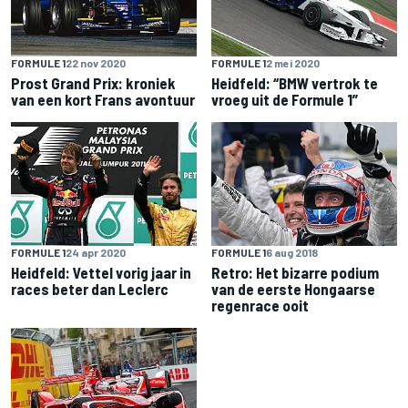
FORMULE 1
22 nov 2020
FORMULE 1
2 mei 2020
Prost Grand Prix: kroniek
Heidfeld: “BMW vertrok te
van een kort Frans avontuur
vroeg uit de Formule 1”
FORMULE 1
24 apr 2020
FORMULE 1
6 aug 2018
Heidfeld: Vettel vorig jaar in
Retro: Het bizarre podium
races beter dan Leclerc
van de eerste Hongaarse
regenrace ooit