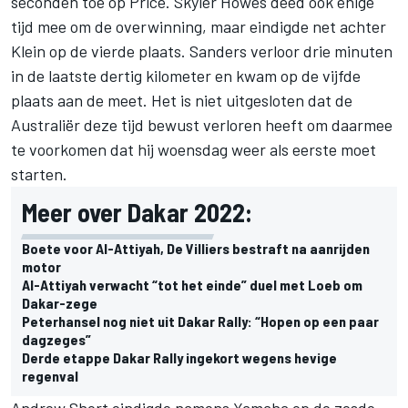
seconden toe op Price. Skyler Howes deed ook enige
tijd mee om de overwinning, maar eindigde net achter
Klein op de vierde plaats. Sanders verloor drie minuten
in de laatste dertig kilometer en kwam op de vijfde
plaats aan de meet. Het is niet uitgesloten dat de
Australiër deze tijd bewust verloren heeft om daarmee
te voorkomen dat hij woensdag weer als eerste moet
starten.
Meer over Dakar 2022:
Boete voor Al-Attiyah, De Villiers bestraft na aanrijden
motor
Al-Attiyah verwacht “tot het einde” duel met Loeb om
Dakar-zege
Peterhansel nog niet uit Dakar Rally: “Hopen op een paar
dagzeges”
Derde etappe Dakar Rally ingekort wegens hevige
regenval
Andrew Short
eindigde namens Yamaha op de zesde