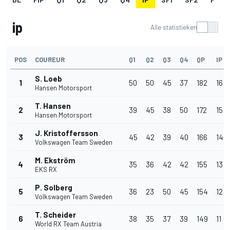
ip
Alle statistieken
POS
COUREUR
Q1
Q2
Q3
Q4
QP
IP
S. Loeb
1
50
50
45
37
182
16
Hansen Motorsport
T. Hansen
2
39
45
38
50
172
15
Hansen Motorsport
J. Kristoffersson
3
45
42
39
40
166
14
Volkswagen Team Sweden
M. Ekström
4
35
36
42
42
155
13
EKS RX
P. Solberg
5
36
23
50
45
154
12
Volkswagen Team Sweden
T. Scheider
6
38
35
37
39
149
11
World RX Team Austria