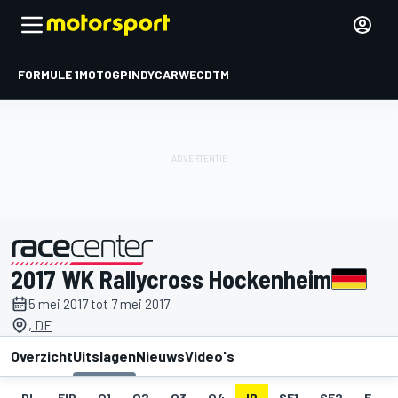
FORMULE 1
MOTOGP
INDYCAR
WEC
DTM
2017 WK Rallycross Hockenheim
gepresenteerd door
5 mei 2017 tot 7 mei 2017
, DE
Overzicht
Uitslagen
Nieuws
Video's
DL
FIP
Q1
Q2
Q3
Q4
IP
SF1
SF2
F