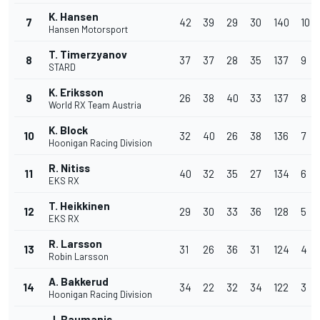
K. Hansen
7
42
39
29
30
140
10
Hansen Motorsport
T. Timerzyanov
8
37
37
28
35
137
9
STARD
K. Eriksson
9
26
38
40
33
137
8
World RX Team Austria
K. Block
10
32
40
26
38
136
7
Hoonigan Racing Division
R. Nitiss
11
40
32
35
27
134
6
EKS RX
T. Heikkinen
12
29
30
33
36
128
5
EKS RX
R. Larsson
13
31
26
36
31
124
4
Robin Larsson
A. Bakkerud
14
34
22
32
34
122
3
Hoonigan Racing Division
J. Baumanis