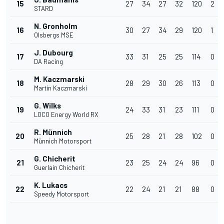
15
27
34
27
32
120
2
STARD
N. Gronholm
16
30
27
34
29
120
1
Olsbergs MSE
J. Dubourg
17
33
31
25
25
114
0
DA Racing
M. Kaczmarski
18
28
29
30
26
113
0
Martin Kaczmarski
G. Wilks
19
24
33
31
23
111
0
LOCO Energy World RX
R. Münnich
20
25
28
21
28
102
0
Münnich Motorsport
G. Chicherit
21
23
25
24
24
96
0
Guerlain Chicherit
K. Lukacs
22
22
24
21
21
88
0
Speedy Motorsport