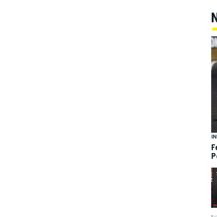
I
F
P