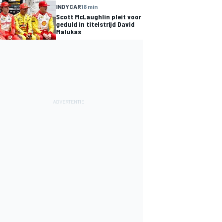
INDYCAR
16 min
Scott McLaughlin pleit voor
geduld in titelstrijd David
Malukas