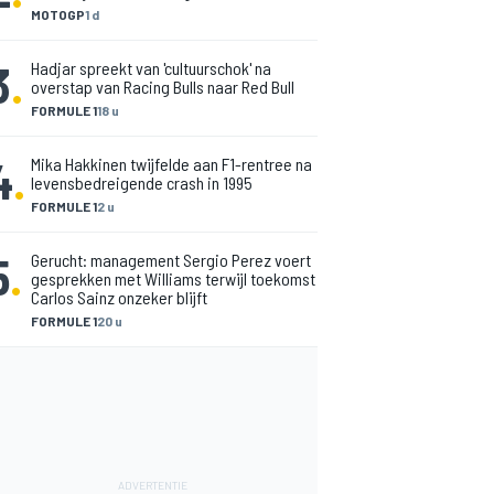
MOTOGP
1 d
3
.
Hadjar spreekt van 'cultuurschok' na
overstap van Racing Bulls naar Red Bull
FORMULE 1
18 u
4
.
Mika Hakkinen twijfelde aan F1-rentree na
levensbedreigende crash in 1995
FORMULE 1
2 u
5
.
Gerucht: management Sergio Perez voert
gesprekken met Williams terwijl toekomst
Carlos Sainz onzeker blijft
FORMULE 1
20 u