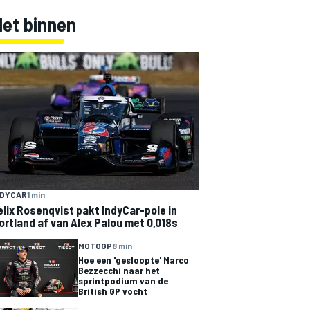
Net binnen
NDYCAR
1 min
elix Rosenqvist pakt IndyCar-pole in
ortland af van Alex Palou met 0,018s
MOTOGP
8 min
Hoe een 'gesloopte' Marco
Bezzecchi naar het
sprintpodium van de
British GP vocht