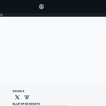
Laat je horen met de
reactiemodule
CH
LOGIN
EDITIE
NEDERLAND
SOCIALS
BLIJF OP DE HOOGTE