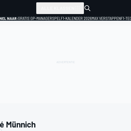
ALLE KLASSEN
NEL NAAR:
GRATIS GP-MANAGERSPEL
F1-KALENDER 2026
MAX VERSTAPPEN
F1-TE
é Münnich