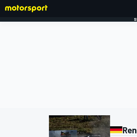
S
FORMULE 1
Ren