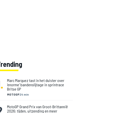
Trending
1
.
Marc Marquez tast in het duister over
'enorme' bandenslijtage in sprintrace
Britse GP
MOTOGP
24 min
2
.
MotoGP Grand Prix van Groot-Brittannië
2026: tijden, uitzending en meer