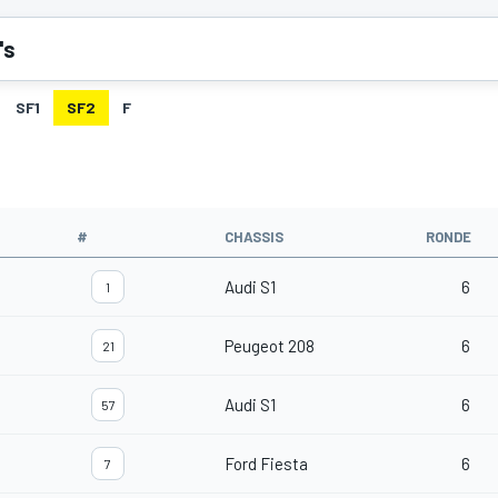
's
SF1
SF2
F
#
CHASSIS
RONDE
Audi S1
6
1
Peugeot 208
6
21
Audi S1
6
57
Ford Fiesta
6
7