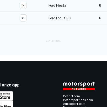
Ford Fiesta
6
44
Ford Focus RS
6
43
 onze app
Motor1.com
Motorsportjobs.com
Autosport.com