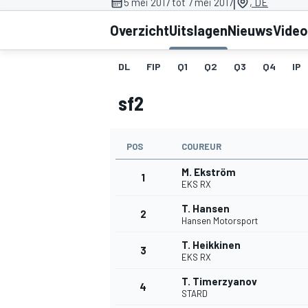
|
5 mei 2017 tot 7 mei 2017
, DE
Overzicht
Uitslagen
Nieuws
Video
DL
FIP
Q1
Q2
Q3
Q4
IP
sf2
POS
COUREUR
MOTOGP
M. Ekström
1
EKS RX
T. Hansen
2
Hansen Motorsport
T. Heikkinen
3
EKS RX
T. Timerzyanov
4
STARD