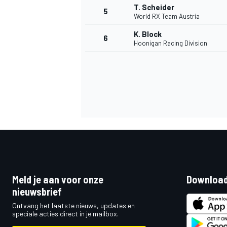
T. Scheider
5
World RX Team Austria
K. Block
6
INDYCAR
Hoonigan Racing Division
Meld je aan voor onze
Download
nieuwsbrief
WEC
DTM
Ontvang het laatste nieuws, updates en
speciale acties direct in je mailbox.