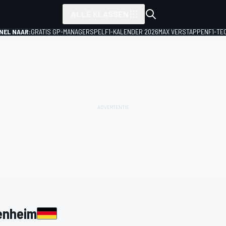
ALLE KLASSEN
NEL NAAR:
GRATIS GP-MANAGERSPEL
F1-KALENDER 2026
MAX VERSTAPPEN
F1-TE
enheim