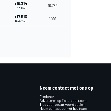
+16.314
10.782
6'33.039
+17.513
1.199
6'34.238
Neem contact met ons op
Feedback
Adverteren op Motorsport.com
Tips voor verantwoord spelen
Neem contact op met het team