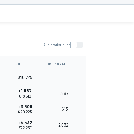
Alle statistieken
TIJD
INTERVAL
6'16.725
+1.887
1.887
6'18.612
+3.500
1.613
6'20.225
+5.532
2.032
6'22.257