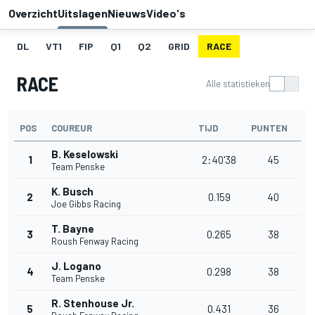
Overzicht
Uitslagen
Nieuws
Video's
DL
VT1
FIP
Q1
Q2
GRID
RACE
RACE
Alle statistieken
POS
COUREUR
TIJD
PUNTEN
B. Keselowski
1
2:40'38
45
Team Penske
K. Busch
2
0.159
40
Joe Gibbs Racing
T. Bayne
3
0.265
38
Roush Fenway Racing
J. Logano
4
0.298
38
Team Penske
R. Stenhouse Jr.
5
0.431
36