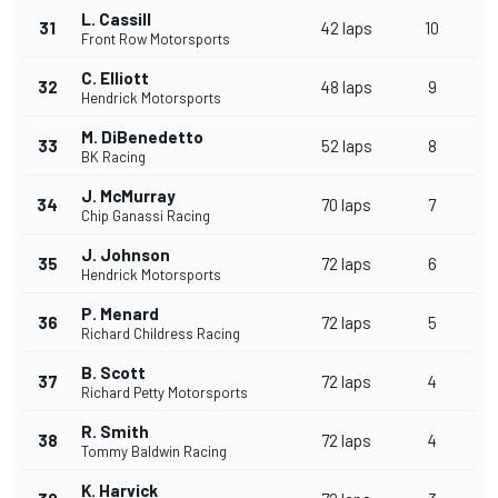
L. Cassill
31
42 laps
10
Front Row Motorsports
C. Elliott
32
48 laps
9
Hendrick Motorsports
M. DiBenedetto
33
52 laps
8
BK Racing
J. McMurray
34
70 laps
7
Chip Ganassi Racing
J. Johnson
35
72 laps
6
Hendrick Motorsports
P. Menard
36
72 laps
5
Richard Childress Racing
B. Scott
37
72 laps
4
Richard Petty Motorsports
R. Smith
38
72 laps
4
Tommy Baldwin Racing
K. Harvick