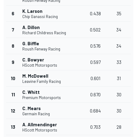
Roush Fenway Racing
K. Larson
6
0.438
35
Chip Ganassi Racing
A. Dillon
7
0.502
34
Richard Childress Racing
G. Biffle
8
0.576
34
Roush Fenway Racing
C. Bowyer
9
0.597
33
HScott Motorsports
M. McDowell
10
0.601
31
Leavine Family Racing
C. Whitt
11
0.670
30
Premium Motorsports
C. Mears
12
0.684
30
Germain Racing
A. Allmendinger
13
0.703
28
HScott Motorsports