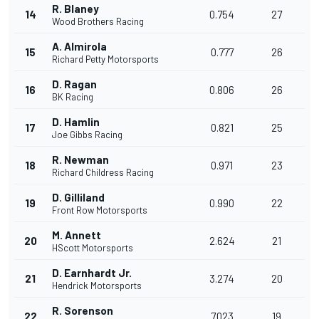
R. Blaney
14
0.754
27
Wood Brothers Racing
A. Almirola
15
0.777
26
Richard Petty Motorsports
D. Ragan
16
0.806
26
BK Racing
D. Hamlin
17
0.821
25
Joe Gibbs Racing
R. Newman
18
0.971
23
Richard Childress Racing
D. Gilliland
19
0.990
22
Front Row Motorsports
M. Annett
20
2.624
21
HScott Motorsports
D. Earnhardt Jr.
21
3.274
20
Hendrick Motorsports
R. Sorenson
22
7.023
19