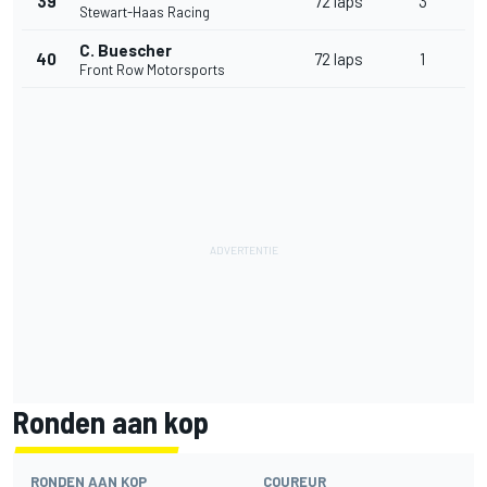
39
72 laps
3
Stewart-Haas Racing
C. Buescher
40
72 laps
1
Front Row Motorsports
Ronden aan kop
RONDEN AAN KOP
COUREUR