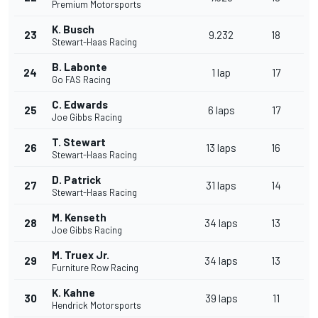
Premium Motorsports
K. Busch
23
9.232
18
Stewart-Haas Racing
B. Labonte
24
1 lap
17
Go FAS Racing
C. Edwards
25
6 laps
17
Joe Gibbs Racing
T. Stewart
26
13 laps
16
Stewart-Haas Racing
D. Patrick
27
31 laps
14
Stewart-Haas Racing
M. Kenseth
28
34 laps
13
Joe Gibbs Racing
M. Truex Jr.
29
34 laps
13
Furniture Row Racing
K. Kahne
30
39 laps
11
Hendrick Motorsports