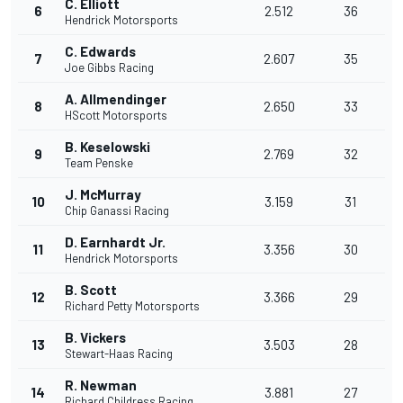
C. Elliott
6
2.512
36
Hendrick Motorsports
C. Edwards
7
2.607
35
Joe Gibbs Racing
A. Allmendinger
8
2.650
33
HScott Motorsports
B. Keselowski
9
2.769
32
Team Penske
J. McMurray
10
3.159
31
Chip Ganassi Racing
D. Earnhardt Jr.
11
3.356
30
Hendrick Motorsports
B. Scott
12
3.366
29
Richard Petty Motorsports
B. Vickers
13
3.503
28
Stewart-Haas Racing
R. Newman
14
3.881
27
Richard Childress Racing