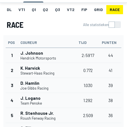
DL
VT1
Q1
Q2
Q3
VT2
FIP
GRID
RACE
RACE
Alle statistieken
POS
COUREUR
TIJD
PUNTEN
J. Johnson
1
2:59'17
44
Hendrick Motorsports
K. Harvick
2
0.772
41
Stewart-Haas Racing
D. Hamlin
3
1.030
39
Joe Gibbs Racing
J. Logano
4
1.292
38
Team Penske
R. Stenhouse Jr.
5
2.509
36
Roush Fenway Racing