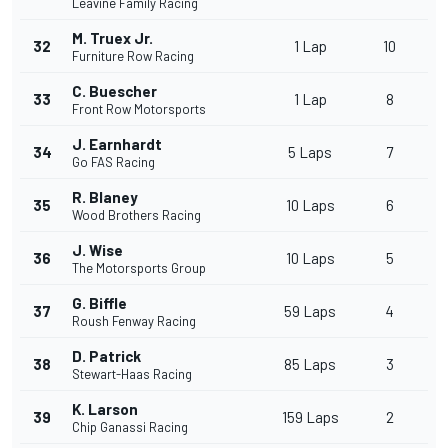
Leavine Family Racing
M. Truex Jr.
32
1 Lap
10
Furniture Row Racing
C. Buescher
33
1 Lap
8
Front Row Motorsports
J. Earnhardt
34
5 Laps
7
Go FAS Racing
R. Blaney
35
10 Laps
6
Wood Brothers Racing
J. Wise
36
10 Laps
5
The Motorsports Group
G. Biffle
37
59 Laps
4
Roush Fenway Racing
D. Patrick
38
85 Laps
3
Stewart-Haas Racing
K. Larson
39
159 Laps
2
Chip Ganassi Racing