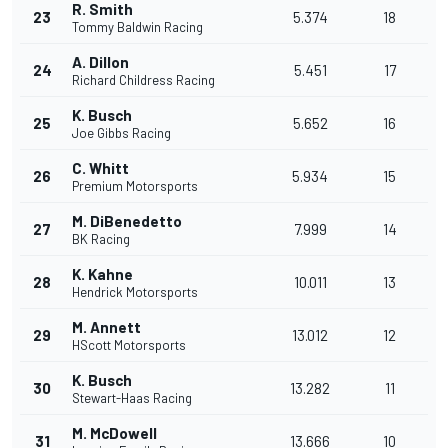
R. Smith
23
5.374
18
Tommy Baldwin Racing
A. Dillon
24
5.451
17
Richard Childress Racing
K. Busch
25
5.652
16
Joe Gibbs Racing
C. Whitt
26
5.934
15
Premium Motorsports
M. DiBenedetto
27
7.999
14
BK Racing
K. Kahne
28
10.011
13
Hendrick Motorsports
M. Annett
29
13.012
12
HScott Motorsports
K. Busch
30
13.282
11
Stewart-Haas Racing
M. McDowell
31
13.666
10