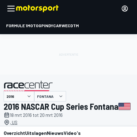
FORMULE 1
MOTOGP
INDYCAR
WEC
DTM
FONTANA
gepresenteerd door
2016 NASCAR Cup Series Fontana
18 mrt 2016 tot 20 mrt 2016
, US
Overzicht
Uitslagen
Nieuws
Video's