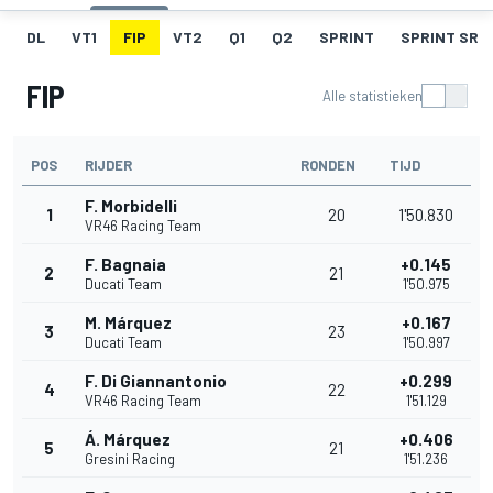
DL
VT1
FIP
VT2
Q1
Q2
SPRINT
SPRINT SR
FIP
Alle statistieken
POS
RIJDER
RONDEN
TIJD
F. Morbidelli
1
20
1'50.830
VR46 Racing Team
F. Bagnaia
+0.145
2
21
Ducati Team
1'50.975
M. Márquez
+0.167
3
23
Ducati Team
1'50.997
F. Di Giannantonio
+0.299
4
22
VR46 Racing Team
1'51.129
Á. Márquez
+0.406
5
21
Gresini Racing
1'51.236