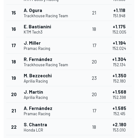
A. Ogura
+1.118
15
21
Trackhouse Racing Team
1'51.948
E. Bastianini
+1.175
16
18
KTM Tech3
1'52.005
J. Miller
+1.194
17
17
Pramac Racing
1'52.024
R. Fernández
+1.304
18
20
Trackhouse Racing Team
1'52.134
M. Bezzecchi
+1.350
19
23
Aprilia Racing
1'52.180
J. Martín
+1.568
20
20
Aprilia Racing
1'52.398
A. Fernández
+1.585
21
17
Pramac Racing
1'52.415
S. Chantra
+2.180
22
18
Honda LCR
1'53.010