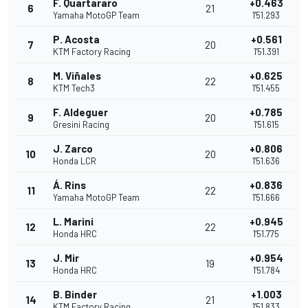
F. Quartararo
+0.463
6
21
Yamaha MotoGP Team
1'51.293
P. Acosta
+0.561
7
20
KTM Factory Racing
1'51.391
M. Viñales
+0.625
8
22
KTM Tech3
1'51.455
F. Aldeguer
+0.785
9
20
Gresini Racing
1'51.615
J. Zarco
+0.806
10
20
Honda LCR
1'51.636
Á. Rins
+0.836
11
22
Yamaha MotoGP Team
1'51.666
L. Marini
+0.945
12
22
Honda HRC
1'51.775
J. Mir
+0.954
13
19
Honda HRC
1'51.784
B. Binder
+1.003
14
21
KTM Factory Racing
1'51.833