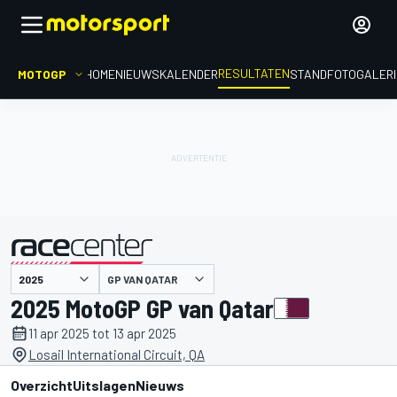
RESULTATEN
MOTOGP
HOME
NIEUWS
KALENDER
STAND
FOTOGALER
GP VAN QATAR
gepresenteerd door
2025 MotoGP GP van Qatar
11 apr 2025 tot 13 apr 2025
Losail International Circuit, QA
Overzicht
Uitslagen
Nieuws