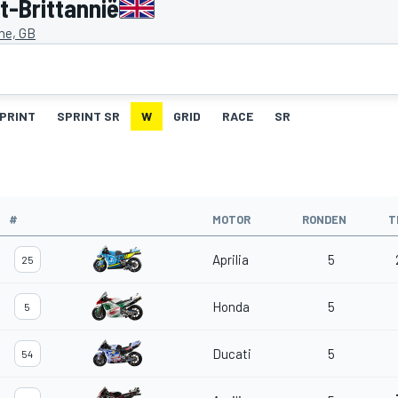
t-Brittannië
ne, GB
PRINT
SPRINT SR
W
GRID
RACE
SR
#
MOTOR
RONDEN
T
Aprilia
5
25
Honda
5
5
Ducati
5
54