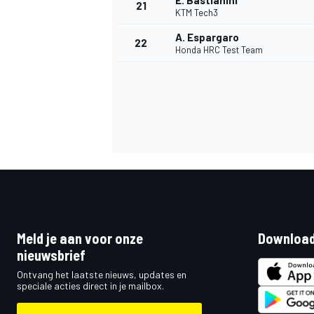
E. Bastianini
21
KTM Tech3
A. Espargaro
22
Honda HRC Test Team
Meld je aan voor onze
Download
nieuwsbrief
Ontvang het laatste nieuws, updates en
speciale acties direct in je mailbox.