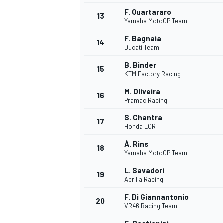
F. Quartararo
13
Yamaha MotoGP Team
F. Bagnaia
14
Ducati Team
B. Binder
15
KTM Factory Racing
M. Oliveira
16
Pramac Racing
S. Chantra
17
Honda LCR
Á. Rins
18
Yamaha MotoGP Team
L. Savadori
19
Aprilia Racing
F. Di Giannantonio
20
VR46 Racing Team