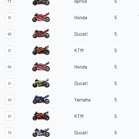
Aprilia
5
72
Honda
5
10
Ducati
5
93
KTM
5
12
Honda
5
36
Ducati
5
21
Yamaha
5
43
KTM
5
37
Ducati
5
73