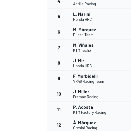
4
Aprilia Racing
L. Marini
5
Honda HRC
INDYCAR
M. Márquez
6
Ducati Team
M. Viñales
7
KTM Tech3
J. Mir
8
Honda HRC
F. Morbidelli
9
VR46 Racing Team
J. Miller
10
Pramac Racing
P. Acosta
11
WEC
DTM
KTM Factory Racing
Á. Márquez
12
Gresini Racing