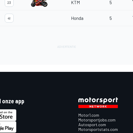
KTM
5
23
Honda
5
41
 onze app
Motor1.com
Motorsportjobs.com
Autosport.com
Motorsportstats.com