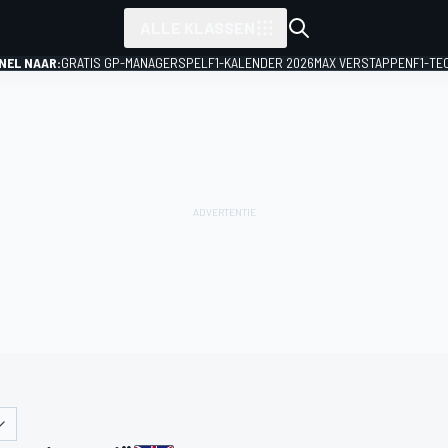
ALLE KLASSEN
NEL NAAR:
GRATIS GP-MANAGERSPEL
F1-KALENDER 2026
MAX VERSTAPPEN
F1-TE