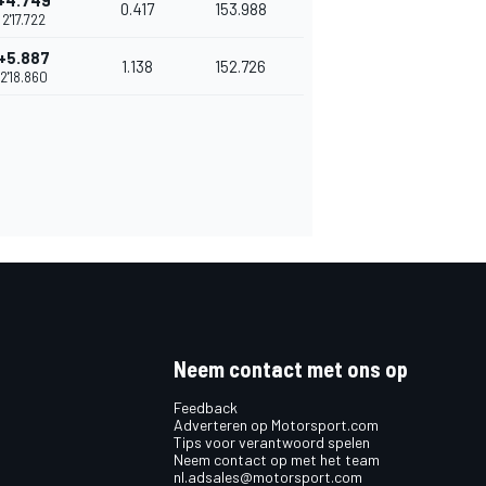
+4.749
0.417
153.988
2'17.722
+5.887
1.138
152.726
2'18.860
Neem contact met ons op
Feedback
Adverteren op Motorsport.com
Tips voor verantwoord spelen
Neem contact op met het team
nl.adsales@motorsport.com