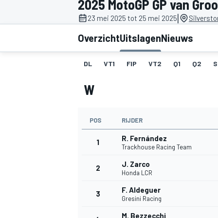
2025 MotoGP GP van Groo
|
23 mei 2025 tot 25 mei 2025
Silversto
Overzicht
Uitslagen
Nieuws
DL
VT1
FIP
VT2
Q1
Q2
S
W
MOTOGP
POS
RIJDER
R. Fernández
1
Trackhouse Racing Team
J. Zarco
2
Honda LCR
F. Aldeguer
3
Gresini Racing
M. Bezzecchi