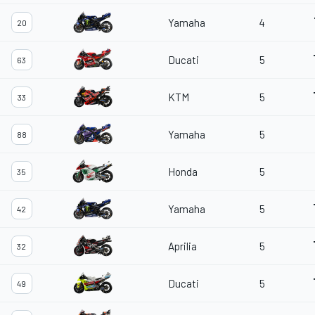
Yamaha
4
20
Ducati
5
63
KTM
5
33
Yamaha
5
88
Honda
5
35
Yamaha
5
42
Aprilia
5
32
Ducati
5
49