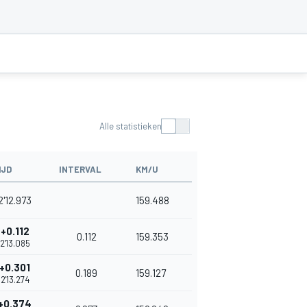
Alle statistieken
IJD
INTERVAL
KM/U
2'12.973
159.488
+0.112
0.112
159.353
2'13.085
+0.301
0.189
159.127
2'13.274
+0.374