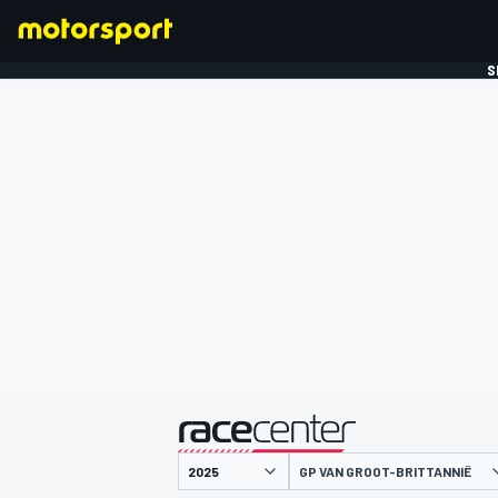
S
FORMULE 1
gepresenteerd door
GP VAN GROOT-BRITTANNIË