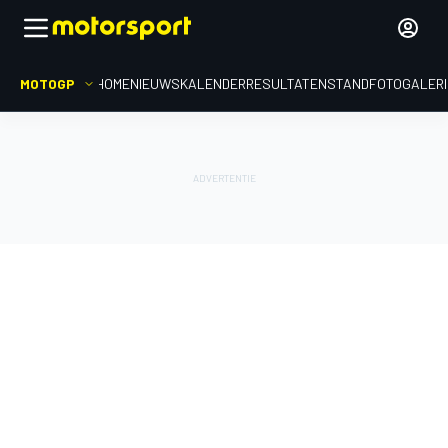
MOTOGP
HOME
NIEUWS
KALENDER
RESULTATEN
STAND
FOTOGALER