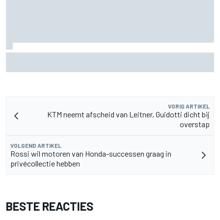
Fittipaldi: strijd tussen Antonelli en Russell is goed voor F1
VORIG ARTIKEL
KTM neemt afscheid van Leitner, Guidotti dicht bij
overstap
VOLGEND ARTIKEL
Rossi wil motoren van Honda-successen graag in
privécollectie hebben
BESTE REACTIES