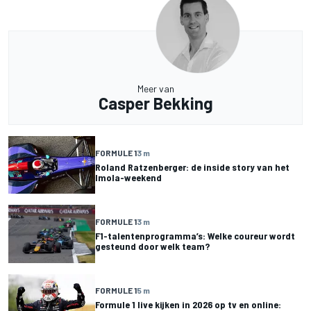
Meer van
Casper Bekking
FORMULE 1
3 m
Roland Ratzenberger: de inside story van het
Imola-weekend
FORMULE 1
3 m
F1-talentenprogramma’s: Welke coureur wordt
gesteund door welk team?
FORMULE 1
5 m
Formule 1 live kijken in 2026 op tv en online: