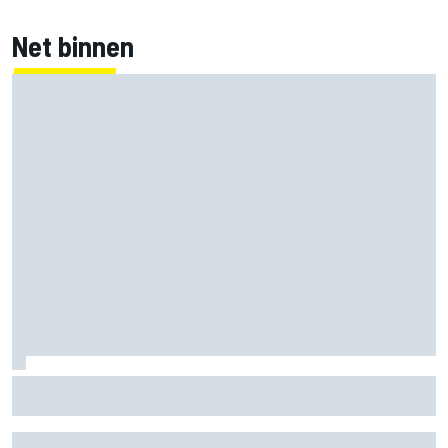
Net binnen
Marc Marquez over titelkansen: “Nog een MotoGP-titel
verandert mijn leven niet”