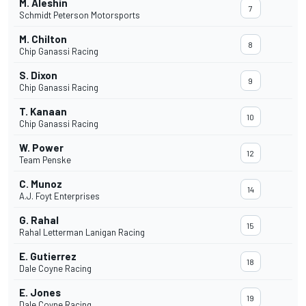
M. Aleshin
7
Schmidt Peterson Motorsports
M. Chilton
8
Chip Ganassi Racing
S. Dixon
9
Chip Ganassi Racing
T. Kanaan
10
Chip Ganassi Racing
W. Power
12
Team Penske
C. Munoz
14
A.J. Foyt Enterprises
G. Rahal
15
Rahal Letterman Lanigan Racing
E. Gutierrez
18
Dale Coyne Racing
E. Jones
19
Dale Coyne Racing