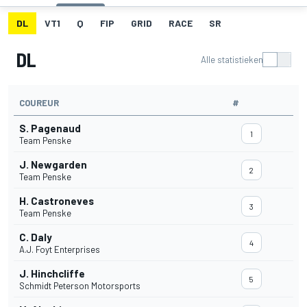
DL
VT1
Q
FIP
GRID
RACE
SR
DL
Alle statistieken
COUREUR
#
S. Pagenaud
1
Team Penske
J. Newgarden
2
Team Penske
H. Castroneves
3
Team Penske
C. Daly
4
A.J. Foyt Enterprises
J. Hinchcliffe
5
Schmidt Peterson Motorsports