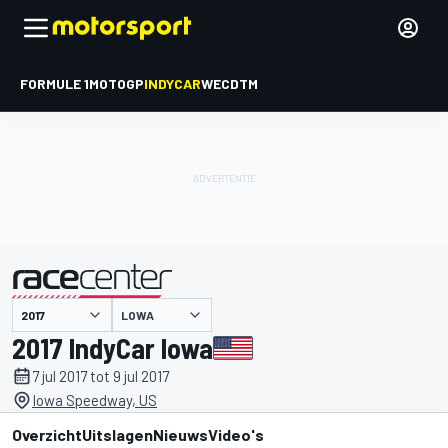
FORMULE 1
MOTOGP
INDYCAR
WEC
DTM
LOWA
gepresenteerd door
2017 IndyCar lowa
7 jul 2017 tot 9 jul 2017
Iowa Speedway, US
Overzicht
Uitslagen
Nieuws
Video's