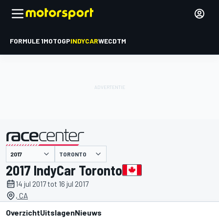
FORMULE 1
MOTOGP
INDYCAR
WEC
DTM
TORONTO
gepresenteerd door
2017 IndyCar Toronto
14 jul 2017 tot 16 jul 2017
, CA
Overzicht
Uitslagen
Nieuws