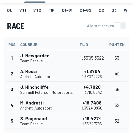
DL
VT1
VT2
FIP
Q1-G1
Q1-G2
Q2
Q3
W
RACE
Alle statistieken
POS
COUREUR
TIJD
PUNTEN
J. Newgarden
1
1:35'05.3522
53
Team Penske
A. Rossi
+1.8704
2
40
Andretti Autosport
1:35'07.2226
J. Hinchcliffe
+4.7020
3
35
Schmidt Peterson Motorsports
1:35'10.0542
M. Andretti
+18.7408
4
32
Andretti Autosport
1:35'24.0930
S. Pagenaud
+19.4274
5
32
Team Penske
1:35'24.7796