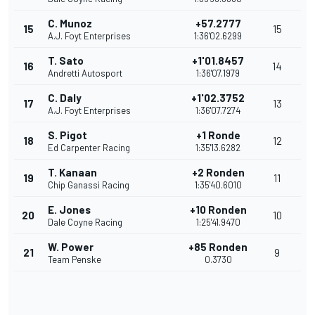
C. Munoz
+57.2777
15
15
A.J. Foyt Enterprises
1:36'02.6299
T. Sato
+1'01.8457
16
14
Andretti Autosport
1:36'07.1979
C. Daly
+1'02.3752
17
13
A.J. Foyt Enterprises
1:36'07.7274
S. Pigot
+1 Ronde
18
12
Ed Carpenter Racing
1:35'13.6282
T. Kanaan
+2 Ronden
19
11
Chip Ganassi Racing
1:35'40.6010
E. Jones
+10 Ronden
20
10
Dale Coyne Racing
1:25'41.9470
W. Power
+85 Ronden
21
9
Team Penske
0.3730