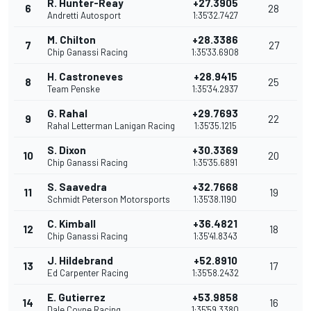
R. Hunter-Reay
+27.3905
6
28
Andretti Autosport
1:35'32.7427
M. Chilton
+28.3386
7
27
Chip Ganassi Racing
1:35'33.6908
H. Castroneves
+28.9415
8
25
Team Penske
1:35'34.2937
G. Rahal
+29.7693
9
22
Rahal Letterman Lanigan Racing
1:35'35.1215
S. Dixon
+30.3369
10
20
Chip Ganassi Racing
1:35'35.6891
S. Saavedra
+32.7668
11
19
Schmidt Peterson Motorsports
1:35'38.1190
C. Kimball
+36.4821
12
18
Chip Ganassi Racing
1:35'41.8343
J. Hildebrand
+52.8910
13
17
Ed Carpenter Racing
1:35'58.2432
E. Gutierrez
+53.9858
14
16
Dale Coyne Racing
1:35'59.3380