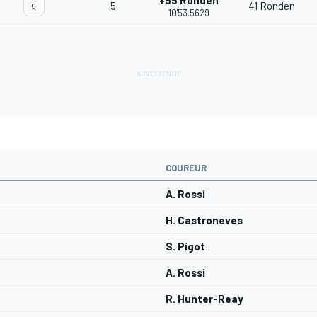
+55 Ronden
5
41 Ronden
5
10'53.5629
COUREUR
A. Rossi
H. Castroneves
S. Pigot
A. Rossi
R. Hunter-Reay