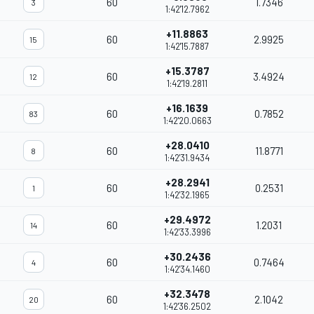
60
1.7346
3
1:42'12.7962
+11.8863
60
2.9925
15
1:42'15.7887
+15.3787
60
3.4924
12
1:42'19.2811
+16.1639
60
0.7852
83
1:42'20.0663
+28.0410
60
11.8771
8
1:42'31.9434
+28.2941
60
0.2531
1
1:42'32.1965
+29.4972
60
1.2031
14
1:42'33.3996
+30.2436
60
0.7464
4
1:42'34.1460
+32.3478
60
2.1042
20
1:42'36.2502