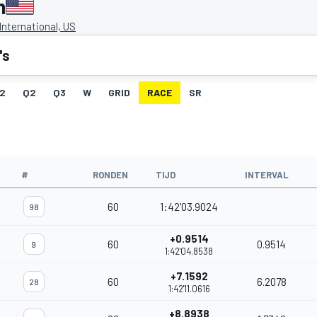
n
International, US
's
2
Q2
Q3
W
GRID
RACE
SR
#
RONDEN
TIJD
INTERVAL
60
1:42'03.9024
98
+0.9514
60
0.9514
9
1:42'04.8538
+7.1592
60
6.2078
28
1:42'11.0616
+8.8938