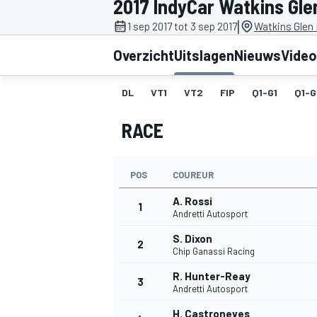
2017 IndyCar Watkins Gle
|
1 sep 2017 tot 3 sep 2017
Watkins Glen 
Overzicht
Uitslagen
Nieuws
Video
DL
VT1
VT2
FIP
Q1-G1
Q1-G
RACE
MOTOGP
POS
COUREUR
A. Rossi
1
Andretti Autosport
S. Dixon
2
Chip Ganassi Racing
R. Hunter-Reay
3
Andretti Autosport
H. Castroneves