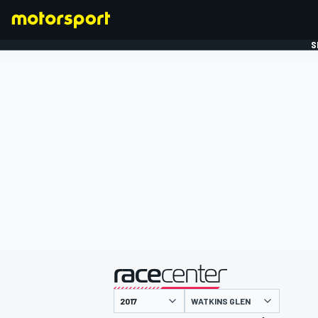
S
FORMULE 1
gepresenteerd door
WATKINS GLEN