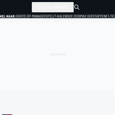
ALLE KLASSEN
NEL NAAR:
GRATIS GP-MANAGERSPEL
F1-KALENDER 2026
MAX VERSTAPPEN
F1-TE