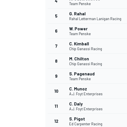
4
Team Penske
G. Rahal
5
Rahal Letterman Lanigan Racing
INDYCAR
W. Power
6
Team Penske
C. Kimball
7
Chip Ganassi Racing
M. Chilton
8
Chip Ganassi Racing
S. Pagenaud
9
Team Penske
C. Munoz
10
A.J. Foyt Enterprises
C. Daly
11
WEC
DTM
A.J. Foyt Enterprises
S. Pigot
12
Ed Carpenter Racing