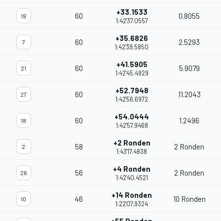
+33.1533
60
0.8055
19
1:42'37.0557
+35.6826
60
2.5293
7
1:42'39.5850
+41.5905
60
5.9079
21
1:42'45.4929
+52.7948
60
11.2043
27
1:42'56.6972
+54.0444
60
1.2496
18
1:42'57.9468
+2 Ronden
58
2 Ronden
2
1:43'17.4838
+4 Ronden
56
2 Ronden
26
1:42'40.4521
+14 Ronden
46
10 Ronden
10
1:22'07.9324