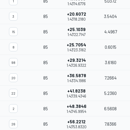
85
5.0372
1
1:43'14.6776
+20.6072
85
3.5404
3
1:43'18.2180
+25.1039
85
4.4967
15
1:43'22.7147
+25.7054
85
0.6015
8
1:43'23.3162
+29.3214
85
3.6160
98
1:43'26.9322
+36.5878
85
7.2664
20
1:43'34.1986
+41.8238
85
5.2360
22
1:43'39.4346
+48.3846
85
6.5608
2
1:43'45.9954
+56.2212
85
7.8366
26
1:43'53.8320