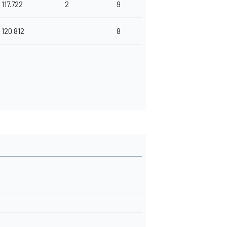
117.722
2
9
120.812
8