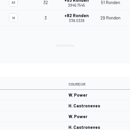
+53 Ronden
32
51 Ronden
83
39'46.7545
+82 Ronden
3
29 Ronden
18
3'38.0338
COUREUR
W. Power
H. Castroneves
W. Power
H. Castroneves