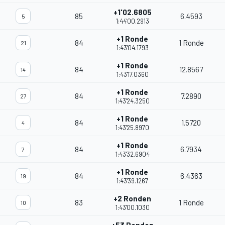
+1'02.6805
85
6.4593
5
1:44'00.2913
+1 Ronde
84
1 Ronde
21
1:43'04.1793
+1 Ronde
84
12.8567
14
1:43'17.0360
+1 Ronde
84
7.2890
27
1:43'24.3250
+1 Ronde
84
1.5720
4
1:43'25.8970
+1 Ronde
84
6.7934
7
1:43'32.6904
+1 Ronde
84
6.4363
19
1:43'39.1267
+2 Ronden
83
1 Ronde
10
1:43'00.1030