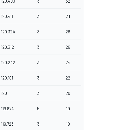
120.480
3
32
120.411
3
31
120.324
3
28
120.312
3
26
120.242
3
24
120.101
3
22
120
3
20
119.874
5
19
119.723
3
18