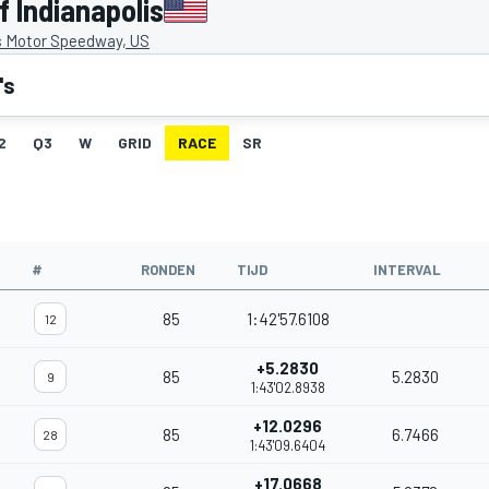
f Indianapolis
s Motor Speedway, US
's
2
Q3
W
GRID
RACE
SR
#
RONDEN
TIJD
INTERVAL
85
1:42'57.6108
12
+5.2830
85
5.2830
9
1:43'02.8938
+12.0296
85
6.7466
28
1:43'09.6404
+17.0668