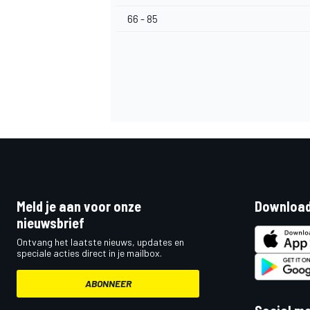
66 - 85
Meld je aan voor onze
Download
nieuwsbrief
Ontvang het laatste nieuws, updates en
speciale acties direct in je mailbox.
ABONNEER