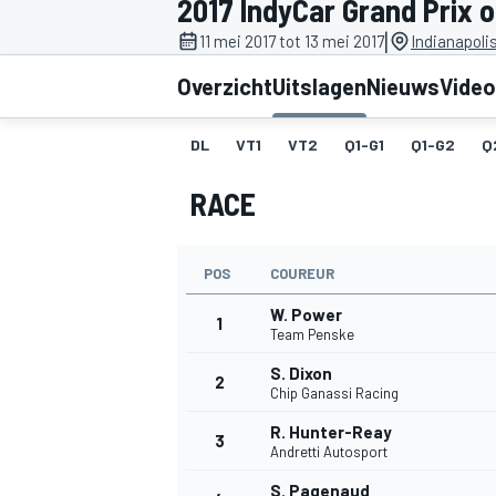
2017 IndyCar Grand Prix o
|
11 mei 2017 tot 13 mei 2017
Indianapoli
Overzicht
Uitslagen
Nieuws
Video
DL
VT1
VT2
Q1-G1
Q1-G2
Q
RACE
MOTOGP
POS
COUREUR
W. Power
1
Team Penske
S. Dixon
2
Chip Ganassi Racing
R. Hunter-Reay
3
Andretti Autosport
S. Pagenaud