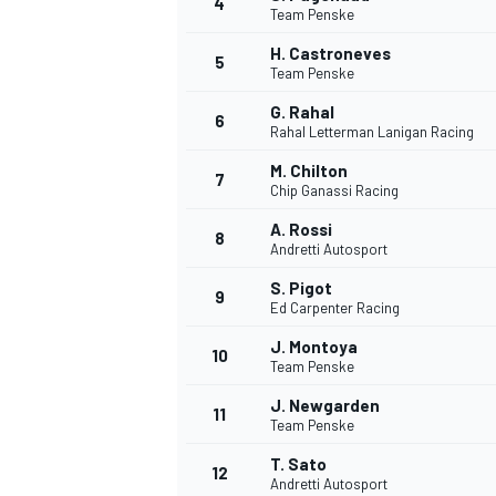
4
Team Penske
H. Castroneves
5
Team Penske
INDYCAR
G. Rahal
6
Rahal Letterman Lanigan Racing
M. Chilton
7
Chip Ganassi Racing
A. Rossi
8
Andretti Autosport
S. Pigot
9
Ed Carpenter Racing
J. Montoya
10
Team Penske
J. Newgarden
11
WEC
DTM
Team Penske
T. Sato
12
Andretti Autosport