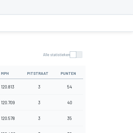
Alle statistieken
MPH
PITSTRAAT
PUNTEN
120.813
3
54
120.709
3
40
120.578
3
35