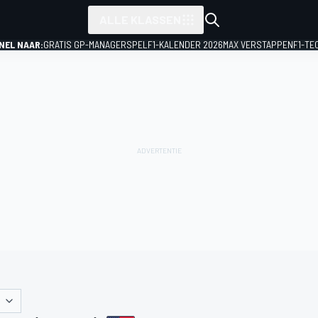
ALLE KLASSEN
NEL NAAR:
GRATIS GP-MANAGERSPEL
F1-KALENDER 2026
MAX VERSTAPPEN
F1-TE