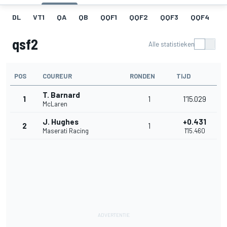
DL
VT1
QA
QB
QQF1
QQF2
QQF3
QQF4
Q
qsf2
Alle statistieken
POS
COUREUR
RONDEN
TIJD
T. Barnard
1
1
1'15.029
McLaren
J. Hughes
+0.431
2
1
Maserati Racing
1'15.460