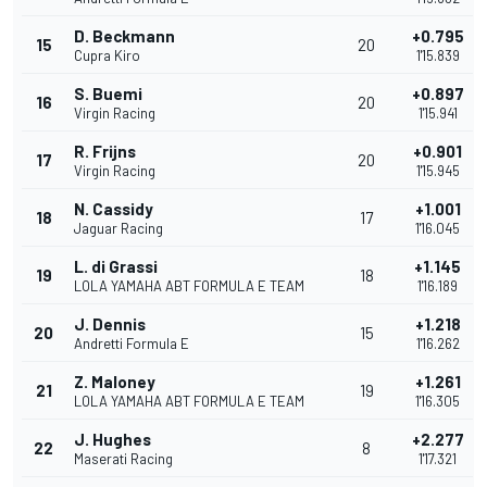
D. Beckmann
+0.795
15
20
Cupra Kiro
1'15.839
S. Buemi
+0.897
16
20
Virgin Racing
1'15.941
R. Frijns
+0.901
17
20
Virgin Racing
1'15.945
N. Cassidy
+1.001
18
17
Jaguar Racing
1'16.045
L. di Grassi
+1.145
19
18
LOLA YAMAHA ABT FORMULA E TEAM
1'16.189
J. Dennis
+1.218
20
15
Andretti Formula E
1'16.262
Z. Maloney
+1.261
21
19
LOLA YAMAHA ABT FORMULA E TEAM
1'16.305
J. Hughes
+2.277
22
8
Maserati Racing
1'17.321