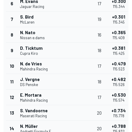
M. Evans
+0.300
6
17
Jaguar Racing
1'15.344
S. Bird
+0.301
7
19
McLaren
1'15.345
N. Nato
+0.365
8
16
Nissan e.dams
1'15.409
D. Ticktum
+0.381
9
18
Cupra Kiro
1'15.425
N. de Vries
+0.479
10
17
Mahindra Racing
1'15.523
J. Vergne
+0.482
11
18
DS Penske
1'15.526
E. Mortara
+0.530
12
17
Mahindra Racing
1'15.574
S. Vandoorne
+0.734
13
20
Maserati Racing
1'15.778
N. Müller
+0.788
14
20
Andretti Formula E
1'15.832