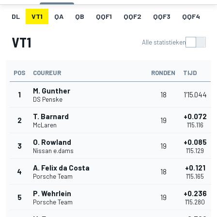
DL
VT1
QA
QB
QQF1
QQF2
QQF3
QQF4
Q
VT1
Alle statistieken
POS
COUREUR
RONDEN
TIJD
M. Gunther
1
18
1'15.044
DS Penske
T. Barnard
+0.072
2
19
McLaren
1'15.116
O. Rowland
+0.085
3
19
Nissan e.dams
1'15.129
A. Felix da Costa
+0.121
4
18
Porsche Team
1'15.165
P. Wehrlein
+0.236
5
19
Porsche Team
1'15.280