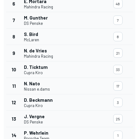
E. Mortara
6
48
Mahindra Racing
M. Gunther
7
7
DS Penske
S. Bird
8
8
McLaren
N. de Vries
9
21
Mahindra Racing
D. Ticktum
10
33
Cupra Kiro
N. Nato
11
17
Nissan e.dams
D. Beckmann
12
3
Cupra Kiro
J. Vergne
13
25
DS Penske
P. Wehrlein
14
1
Porsche Team