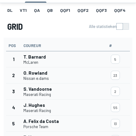
DL
VT1
QA
QB
QQF1
QQF2
QQF3
QQF4
Q
GRID
Alle statistieken
POS
COUREUR
#
T. Barnard
1
5
McLaren
O. Rowland
2
23
Nissan e.dams
S. Vandoorne
3
2
Maserati Racing
J. Hughes
4
55
Maserati Racing
A. Felix da Costa
5
13
Porsche Team