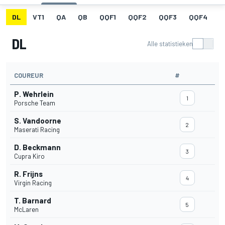
DL
VT1
QA
QB
QQF1
QQF2
QQF3
QQF4
Q
DL
Alle statistieken
COUREUR
#
P. Wehrlein
1
Porsche Team
S. Vandoorne
2
Maserati Racing
D. Beckmann
3
Cupra Kiro
R. Frijns
4
Virgin Racing
T. Barnard
5
McLaren