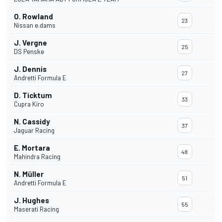
O. Rowland
23
Nissan e.dams
J. Vergne
25
DS Penske
J. Dennis
27
Andretti Formula E
D. Ticktum
33
Cupra Kiro
N. Cassidy
37
Jaguar Racing
E. Mortara
48
Mahindra Racing
N. Müller
51
Andretti Formula E
J. Hughes
55
Maserati Racing