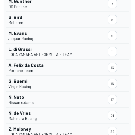
M. Gunther
7
DS Penske
S. Bird
8
McLaren
M. Evans
9
Jaguar Racing
L. di Grassi
11
LOLA YAMAHA ABT FORMULA E TEAM
A. Felix da Costa
13
Porsche Team
S. Buemi
16
Virgin Racing
N. Nato
17
Nissan e.dams
N. de Vries
21
Mahindra Racing
Z. Maloney
22
LOLA YAMAHA ABT FORMULA E TEAM