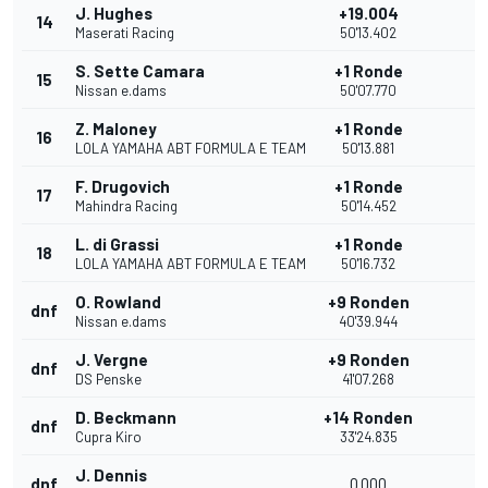
J. Hughes
+19.004
14
Maserati Racing
50'13.402
S. Sette Camara
+1 Ronde
15
Nissan e.dams
50'07.770
Z. Maloney
+1 Ronde
16
LOLA YAMAHA ABT FORMULA E TEAM
50'13.881
F. Drugovich
+1 Ronde
17
Mahindra Racing
50'14.452
L. di Grassi
+1 Ronde
18
LOLA YAMAHA ABT FORMULA E TEAM
50'16.732
O. Rowland
+9 Ronden
dnf
Nissan e.dams
40'39.944
J. Vergne
+9 Ronden
dnf
DS Penske
41'07.268
D. Beckmann
+14 Ronden
dnf
Cupra Kiro
33'24.835
J. Dennis
dnf
0.000