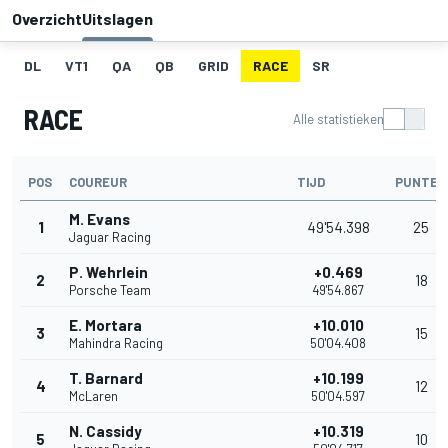
Overzicht
Uitslagen
DL
VT1
QA
QB
GRID
RACE
SR
RACE
Alle statistieken
POS
COUREUR
TIJD
PUNTEN
M. Evans
1
49'54.398
25
Jaguar Racing
P. Wehrlein
+0.469
2
18
Porsche Team
49'54.867
E. Mortara
+10.010
3
15
Mahindra Racing
50'04.408
T. Barnard
+10.199
4
12
McLaren
50'04.597
N. Cassidy
+10.319
5
10