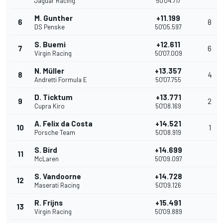
Jaguar Racing
50'04.717
M. Gunther
+11.199
6
8
DS Penske
50'05.597
S. Buemi
+12.611
7
6
Virgin Racing
50'07.009
N. Müller
+13.357
8
4
Andretti Formula E
50'07.755
D. Ticktum
+13.771
9
2
Cupra Kiro
50'08.169
A. Felix da Costa
+14.521
10
1
Porsche Team
50'08.919
S. Bird
+14.699
11
McLaren
50'09.097
S. Vandoorne
+14.728
12
Maserati Racing
50'09.126
R. Frijns
+15.491
13
Virgin Racing
50'09.889