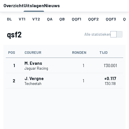
Overzicht
Uitslagen
Nieuws
DL
VT1
VT2
QA
QB
QQF1
QQF2
QQF3
QQ
qsf2
Alle statistieken
POS
COUREUR
RONDEN
TIJD
M. Evans
1
1
1'30.001
Jaguar Racing
J. Vergne
+0.117
2
1
Techeetah
1'30.118