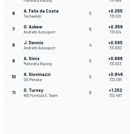
Mahindra Racing
1'31.499
A. Felix da Costa
+0.265
6
5
Techeetah
1'31.510
O. Askew
+0.369
7
6
Andretti Autosport
1'31.614
J. Dennis
+0.585
8
4
Andretti Autosport
1'31.830
A. Sims
+0.688
9
5
Mahindra Racing
1'31.933
A. Giovinazzi
+0.846
10
5
DS Penske
1'32.091
O. Turvey
+1.252
11
6
NIO Formula E Team
1'32.497