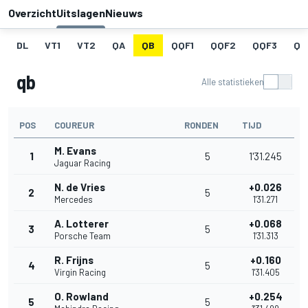
Overzicht
Uitslagen
Nieuws
DL
VT1
VT2
QA
QB
QQF1
QQF2
QQF3
QQ
qb
Alle statistieken
POS
COUREUR
RONDEN
TIJD
M. Evans
1
5
1'31.245
Jaguar Racing
N. de Vries
+0.026
2
5
Mercedes
1'31.271
A. Lotterer
+0.068
3
5
Porsche Team
1'31.313
R. Frijns
+0.160
4
5
Virgin Racing
1'31.405
O. Rowland
+0.254
5
5