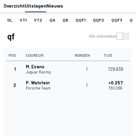
Overzicht
Uitslagen
Nieuws
DL
VT1
VT2
QA
QB
QQF1
QQF2
QQF3
QQ
qf
Alle statistieken
POS
COUREUR
RONDEN
TIJD
M. Evans
1
1
1'29.839
Jaguar Racing
P. Wehrlein
+0.257
2
1
Porsche Team
1'30.096