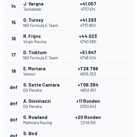
J. Vergne
+41.057
14
Techeetah
47'37.614
O. Turvey
+41.293
15
NIO Formula E Team
47'37.850
R. Frijns
+44.023
16
Virgin Racing
47'40.580
D. Ticktum
+51.947
17
NIO Formula E Team
47'48.504
E. Mortara
+1'28.796
18
Venturi
48'25.353
S. Sette Camara
+1'06.394
dnf
DS Penske
48'02.951
A. Giovinazzi
+11 Ronden
dnf
DS Penske
33'50.643
O. Rowland
+20 Ronden
dnf
Mahindra Racing
22'49.155
S. Bird
dnf