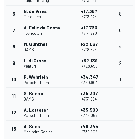
Jaguar Racing
47'13.685
N. de Vries
+17.367
6
8
Mercedes
47'13.924
A. Felix da Costa
+17.733
7
6
Techeetah
47'14.290
M. Gunther
+22.067
8
4
DAMS
47'18.624
L. di Grassi
+32.139
9
2
Venturi
47'28.696
P. Wehrlein
+34.347
10
1
Porsche Team
47'30.904
S. Buemi
+35.307
11
DAMS
47'31.864
A. Lotterer
+35.508
12
Porsche Team
47'32.065
A. Sims
+40.345
13
Mahindra Racing
47'36.902