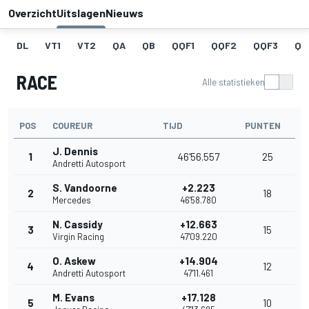
Overzicht
Uitslagen
Nieuws
DL
VT1
VT2
QA
QB
QQF1
QQF2
QQF3
QQ
RACE
Alle statistieken
POS
COUREUR
TIJD
PUNTEN
J. Dennis
1
46'56.557
25
Andretti Autosport
S. Vandoorne
+2.223
2
18
Mercedes
46'58.780
N. Cassidy
+12.663
3
15
Virgin Racing
47'09.220
O. Askew
+14.904
4
12
Andretti Autosport
47'11.461
M. Evans
+17.128
5
10