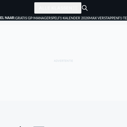
ALLE KLASSEN
EL NAAR:
GRATIS GP-MANAGERSPEL
F1-KALENDER 2026
MAX VERSTAPPEN
F1-T