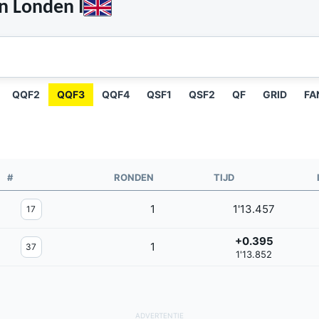
n Londen I
QQF2
QQF3
QQF4
QSF1
QSF2
QF
GRID
FA
#
RONDEN
TIJD
1
1'13.457
17
+0.395
1
37
1'13.852