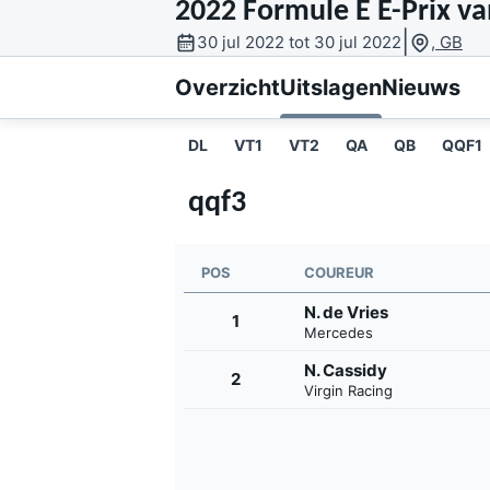
2022 Formule E E-Prix va
|
30 jul 2022 tot 30 jul 2022
, GB
Overzicht
Uitslagen
Nieuws
DL
VT1
VT2
QA
QB
QQF1
qqf3
MOTOGP
POS
COUREUR
N. de Vries
1
Mercedes
N. Cassidy
2
Virgin Racing