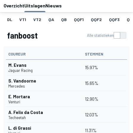
Overzicht
Uitslagen
Nieuws
DL
VT1
VT2
QA
QB
QQF1
QQF2
QQF3
QQ
fanboost
Alle statistieken
COUREUR
STEMMEN
M. Evans
15.97%
Jaguar Racing
S. Vandoorne
15.65%
Mercedes
E. Mortara
12.90%
Venturi
A. Felix da Costa
12.03%
Techeetah
L. di Grassi
11.31%