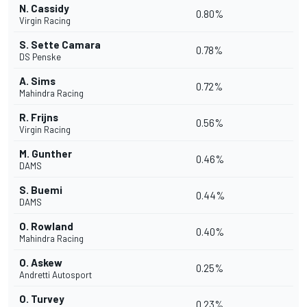
N. Cassidy
0.80%
Virgin Racing
S. Sette Camara
0.78%
DS Penske
A. Sims
0.72%
Mahindra Racing
R. Frijns
0.56%
Virgin Racing
M. Gunther
0.46%
DAMS
S. Buemi
0.44%
DAMS
O. Rowland
0.40%
Mahindra Racing
O. Askew
0.25%
Andretti Autosport
O. Turvey
0.23%