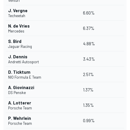
Venturi
J. Vergne
6.60%
Techeetah
N. de Vries
6.37%
Mercedes
S. Bird
4.88%
Jaguar Racing
J. Dennis
3.43%
Andretti Autosport
D. Ticktum
2.51%
NIO Formula E Team
A. Giovinazzi
1.37%
DS Penske
A. Lotterer
1.35%
Porsche Team
P. Wehrlein
0.99%
Porsche Team