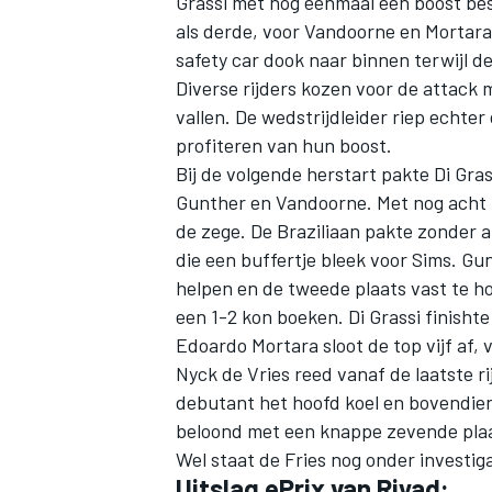
Grassi met nog eenmaal een boost bes
als derde, voor Vandoorne en Mortara
safety car dook naar binnen terwijl d
Diverse rijders kozen voor de attack
vallen. De wedstrijdleider riep echter
profiteren van hun boost.
Bij de volgende herstart pakte Di Gr
Gunther en Vandoorne. Met nog acht mi
de zege. De Braziliaan pakte zonder a
die een buffertje bleek voor Sims. Gu
helpen en de tweede plaats vast te 
een 1-2 kon boeken. Di Grassi finisht
Edoardo Mortara sloot de top vijf af,
Nyck de Vries reed vanaf de laatste r
debutant het hoofd koel en bovendien 
beloond met een knappe zevende plaa
Wel staat de Fries nog onder investig
Uitslag ePrix van Riyad: