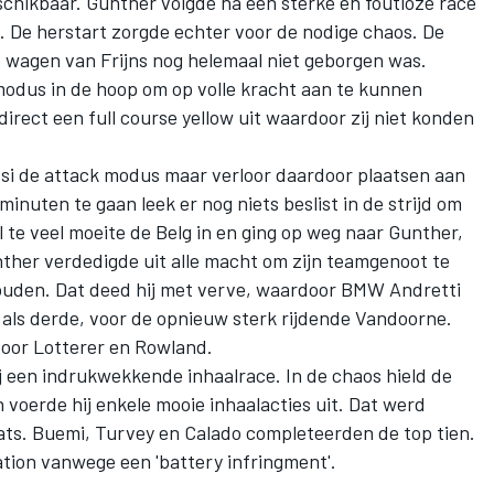
chikbaar. Gunther volgde na een sterke en foutloze race
. De herstart zorgde echter voor de nodige chaos. De
e wagen van Frijns nog helemaal niet geborgen was.
 modus in de hoop om op volle kracht aan te kunnen
 direct een full course yellow uit waardoor zij niet konden
assi de attack modus maar verloor daardoor plaatsen aan
nuten te gaan leek er nog niets beslist in de strijd om
l te veel moeite de Belg in en ging op weg naar Gunther,
nther verdedigde uit alle macht om zijn teamgenoot te
houden. Dat deed hij met verve, waardoor BMW Andretti
e als derde, voor de opnieuw sterk rijdende Vandoorne.
 voor Lotterer en Rowland.
ij een indrukwekkende inhaalrace. In de chaos hield de
voerde hij enkele mooie inhaalacties uit. Dat werd
ts. Buemi, Turvey en Calado completeerden de top tien.
ation vanwege een 'battery infringment'.