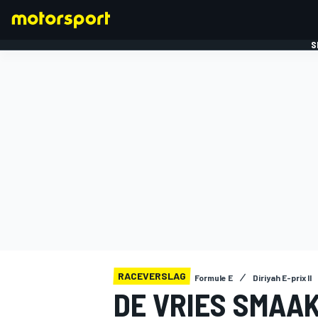
S
FORMULE 1
RACEVERSLAG
Formule E
Diriyah E-prix II
DE VRIES SMAA