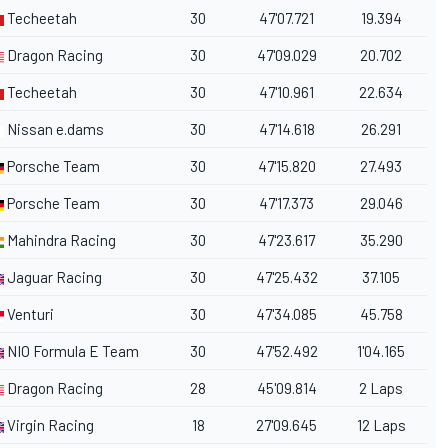
Techeetah
30
47'07.721
19.394
Dragon Racing
30
47'09.029
20.702
Techeetah
30
47'10.961
22.634
Nissan e.dams
30
47'14.618
26.291
Porsche Team
30
47'15.820
27.493
Porsche Team
30
47'17.373
29.046
Mahindra Racing
30
47'23.617
35.290
Jaguar Racing
30
47'25.432
37.105
Venturi
30
47'34.085
45.758
NIO Formula E Team
30
47'52.492
1'04.165
Dragon Racing
28
45'09.814
2 Laps
Virgin Racing
18
27'09.645
12 Laps