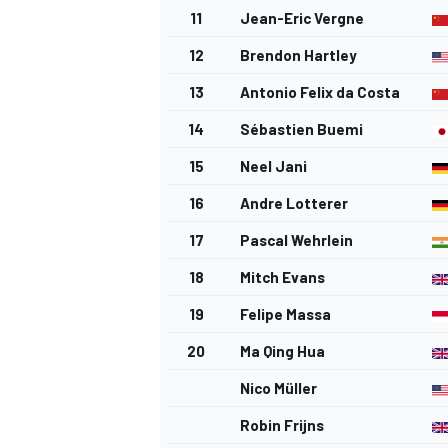
11
Jean-Eric Vergne
12
Brendon Hartley
13
Antonio Felix da Costa
14
Sébastien Buemi
15
Neel Jani
MEER RACEKLASSEN
16
Andre Lotterer
17
Pascal Wehrlein
18
Mitch Evans
19
Felipe Massa
20
Ma Qing Hua
Nico Müller
Robin Frijns