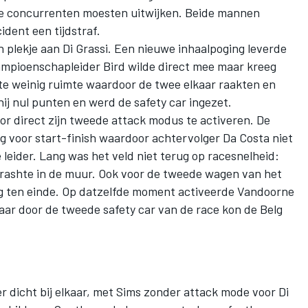
ele concurrenten moesten uitwijken. Beide mannen
ident een tijdstraf.
n plekje aan Di Grassi. Een nieuwe inhaalpoging leverde
mpioenschapleider Bird wilde direct mee maar kreeg
te weinig ruimte waardoor de twee elkaar raakten en
hij nul punten en werd de safety car ingezet.
oor direct zijn tweede attack modus te activeren. De
g voor start-finish waardoor achtervolger Da Costa niet
 leider. Lang was het veld niet terug op racesnelheid:
crashte in de muur. Ook voor de tweede wagen van het
ig ten einde. Op datzelfde moment activeerde Vandoorne
aar door de tweede safety car van de race kon de Belg
er dicht bij elkaar, met Sims zonder attack mode voor Di