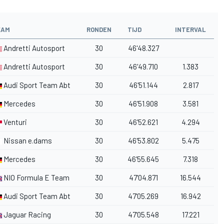
EAM
RONDEN
TIJD
INTERVAL
Andretti Autosport
30
46'48.327
Andretti Autosport
30
46'49.710
1.383
Audi Sport Team Abt
30
46'51.144
2.817
Mercedes
30
46'51.908
3.581
Venturi
30
46'52.621
4.294
Nissan e.dams
30
46'53.802
5.475
Mercedes
30
46'55.645
7.318
NIO Formula E Team
30
47'04.871
16.544
Audi Sport Team Abt
30
47'05.269
16.942
Jaguar Racing
30
47'05.548
17.221