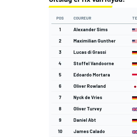
POS
COUREUR
T
1
Alexander Sims
2
Maximilian Gunther
3
Lucas di Grassi
4
Stoffel Vandoorne
5
Edoardo Mortara
6
Oliver Rowland
7
Nyck de Vries
8
Oliver Turvey
9
Daniel Abt
10
James Calado