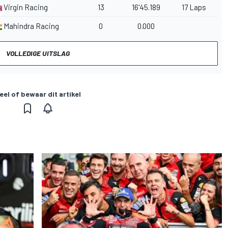
Virgin Racing
13
16'45.189
17 Laps
Mahindra Racing
0
0.000
VOLLEDIGE UITSLAG
eel of bewaar dit artikel