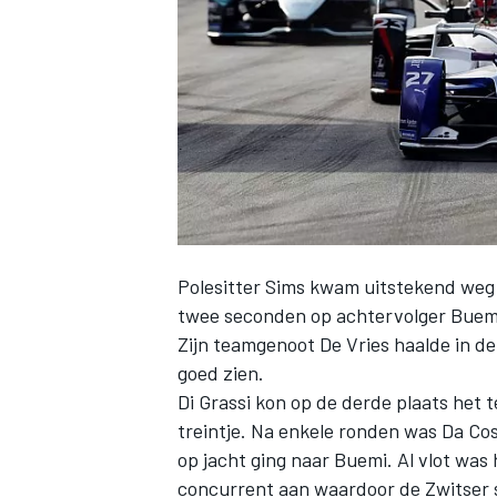
INDYCAR
Polesitter Sims kwam uitstekend weg e
twee seconden op achtervolger Buemi
Zijn teamgenoot De Vries haalde in de
goed zien.
Di Grassi kon op de derde plaats het
WEC
DTM
treintje. Na enkele ronden was Da Co
op jacht ging naar Buemi. Al vlot was 
concurrent aan waardoor de Zwitser s