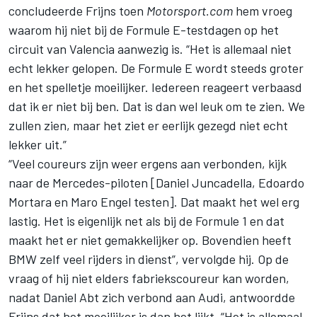
concludeerde Frijns toen
Motorsport.com
hem vroeg
waarom hij niet bij de Formule E-testdagen op het
circuit van Valencia aanwezig is. “Het is allemaal niet
echt lekker gelopen. De Formule E wordt steeds groter
en het spelletje moeilijker. Iedereen reageert verbaasd
dat ik er niet bij ben. Dat is dan wel leuk om te zien. We
zullen zien, maar het ziet er eerlijk gezegd niet echt
lekker uit.”
“Veel coureurs zijn weer ergens aan verbonden, kijk
naar de Mercedes-piloten [Daniel Juncadella, Edoardo
Mortara en Maro Engel testen]. Dat maakt het wel erg
lastig. Het is eigenlijk net als bij de Formule 1 en dat
maakt het er niet gemakkelijker op. Bovendien heeft
BMW zelf veel rijders in dienst”, vervolgde hij. Op de
vraag of hij niet elders fabriekscoureur kan worden,
nadat Daniel Abt zich verbond aan Audi, antwoordde
Frijns dat het moeilijker is dan het lijkt. “Het is allemaal