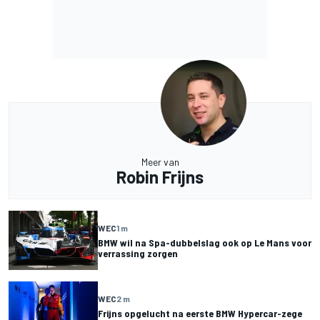
Meer van
Robin Frijns
WEC
1 m
BMW wil na Spa-dubbelslag ook op Le Mans voor
verrassing zorgen
WEC
2 m
Frijns opgelucht na eerste BMW Hypercar-zege