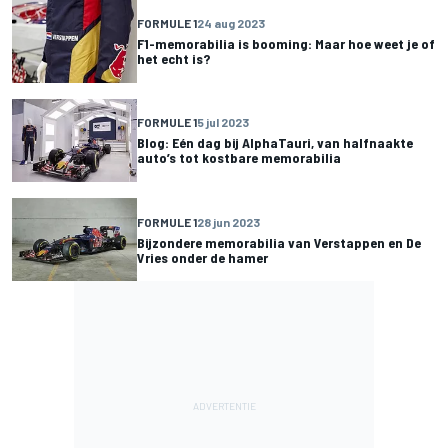
FORMULE 1
24 aug 2023
F1-memorabilia is booming: Maar hoe weet je of
het echt is?
FORMULE 1
5 jul 2023
Blog: Eén dag bij AlphaTauri, van halfnaakte
auto’s tot kostbare memorabilia
FORMULE 1
28 jun 2023
Bijzondere memorabilia van Verstappen en De
Vries onder de hamer