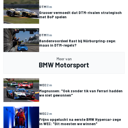
DTM
11 m
Grasser vermoedt dat DTM-rivalen strategisch
met BoP spelen
DTM
11 m
Bandenvoordeel Rast bij Nürburgring-zege:
maas in DTM-regels?
Meer van
BMW Motorsport
WEC
2 m
Magnussen: "Ook zonder tik van Ferrari hadden
we niet gewonnen"
WEC
2 m
Frijns opgelucht na eerste BMW Hypercar-zege
in WEC: "Dit moesten we winnen"