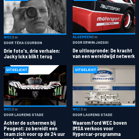
ALGEMEEN
2 m
WEC
2 m
DOOR ERWIN JAEGGI
DOOR TÉHA COURBON
De uitloopronde: De kracht
Drie foto's, drie verhalen:
van een wereldwijd netwerk
Jacky Ickx blikt terug
UITGELICHT
UITGELICHT
WEC
2 m
WEC
2 m
DOOR LAURENS STADE
DOOR LAURENS STADE
Achter de schermen bij
Waarom Ford WEC boven
Peugeot: zo bereidt een
IMSA verkoos voor
team zich voor op de 24 uur
Hypercar-programma