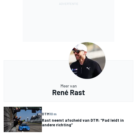
Meer van
René Rast
DTM
10 m
Rast neemt afscheid van DTM: “Pad leidt in
andere richting”