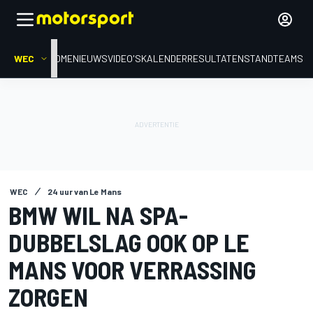
WEC
HOME
NIEUWS
VIDEO'S
KALENDER
RESULTATEN
STAND
TEAMS
WEC
24 uur van Le Mans
BMW WIL NA SPA-
DUBBELSLAG OOK OP LE
MANS VOOR VERRASSING
ZORGEN