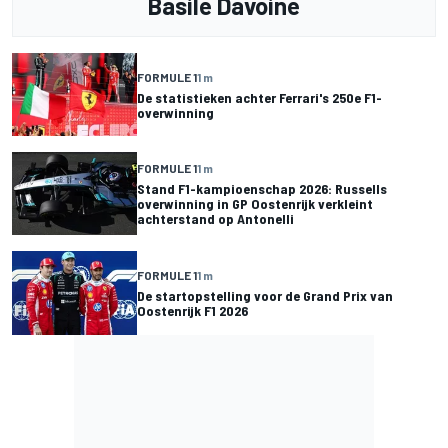
Basile Davoine
FORMULE 1
1 m
De statistieken achter Ferrari's 250e F1-
overwinning
FORMULE 1
1 m
Stand F1-kampioenschap 2026: Russells
overwinning in GP Oostenrijk verkleint
achterstand op Antonelli
FORMULE 1
1 m
De startopstelling voor de Grand Prix van
Oostenrijk F1 2026