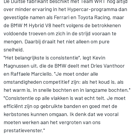
De Duitse fabrikant beschikt met
Team WRT
nog altijd
over minder ervaring in het Hypercar-programma dan
gevestigde namen als
Ferrari
en
Toyota Racing
, maar
de BMW M Hybrid V8 heeft volgens de betrokkenen
voldoende troeven om zich in de strijd vooraan te
mengen. Daarbij draait het niet alleen om pure
snelheid.
"Het belangrijkste is consistentie", legt
Kevin
Magnussen
uit, die de BMW deelt met
Dries Vanthoor
en
Raffaele Marciello
. "Je moet onder alle
omstandigheden competitief zijn: als het koud is, als
het warm is, in snelle bochten en in langzame bochten."
"Consistentie op alle vlakken is wat echt telt. Je moet
efficiënt zijn op gebruikte banden en goed met de
kerbstones kunnen omgaan. Ik denk dat we vooral
moeten werken aan het vergroten van ons
prestatievenster."