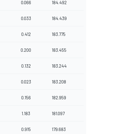
0.066
184.492
0.033
184.439
0.412
183.775
0.200
183.455
0.132
183.244
0.023
183.208
0.156
182.959
1.183
181.097
0.915
179.683