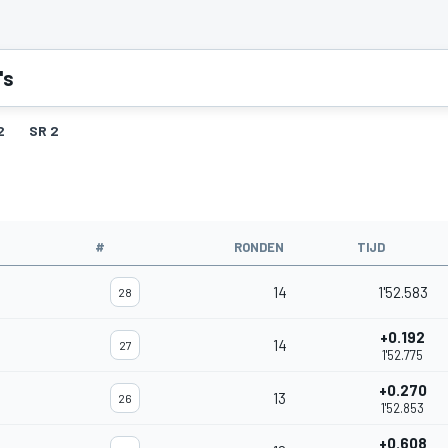
's
2
SR 2
#
RONDEN
TIJD
14
1'52.583
28
+0.192
14
27
1'52.775
+0.270
13
26
1'52.853
+0.608