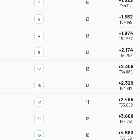
+1.529
14
7
1'54.112
+1.562
13
8
1'54.145
+1.974
13
4
1'54.557
+2.174
13
5
1'54.757
+2.306
13
23
1'54.889
+2.329
13
16
1'54.912
+2.485
11
12
1'55.068
+3.668
12
24
1'56.251
+4.583
10
15
1'57.166