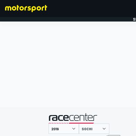
S
FORMULE 1
gepresenteerd door
SOCHI