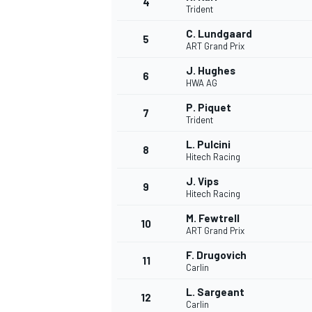
4
Trident
C. Lundgaard
5
ART Grand Prix
INDYCAR
J. Hughes
6
HWA AG
P. Piquet
7
Trident
L. Pulcini
8
Hitech Racing
J. Vips
9
Hitech Racing
M. Fewtrell
10
ART Grand Prix
F. Drugovich
11
WEC
DTM
Carlin
L. Sargeant
12
Carlin