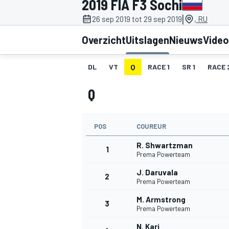
2019 FIA F3 Sochi
|
26 sep 2019 tot 29 sep 2019
, RU
Overzicht
Uitslagen
Nieuws
Video
DL
VT
Q
RACE 1
SR 1
RACE 
Q
MOTOGP
POS
COUREUR
R. Shwartzman
1
Prema Powerteam
J. Daruvala
2
Prema Powerteam
M. Armstrong
3
Prema Powerteam
N. Kari