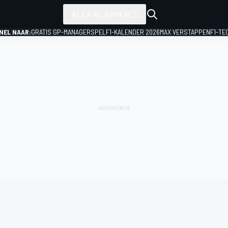
ALLE KLASSEN
NEL NAAR:
GRATIS GP-MANAGERSPEL
F1-KALENDER 2026
MAX VERSTAPPEN
F1-TE