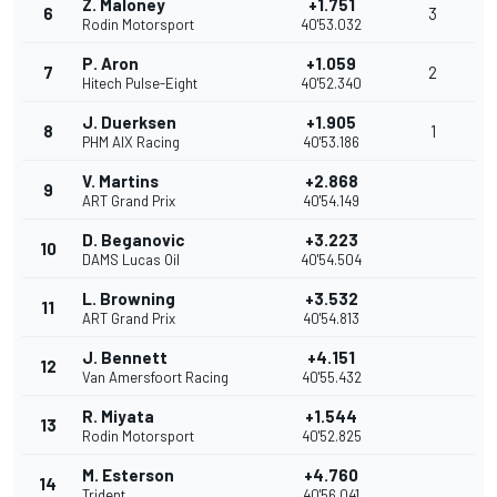
Z. Maloney
+1.751
6
3
Rodin Motorsport
40'53.032
P. Aron
+1.059
7
2
Hitech Pulse-Eight
40'52.340
J. Duerksen
+1.905
8
1
PHM AIX Racing
40'53.186
V. Martins
+2.868
9
ART Grand Prix
40'54.149
D. Beganovic
+3.223
10
DAMS Lucas Oil
40'54.504
L. Browning
+3.532
11
ART Grand Prix
40'54.813
J. Bennett
+4.151
12
Van Amersfoort Racing
40'55.432
R. Miyata
+1.544
13
Rodin Motorsport
40'52.825
M. Esterson
+4.760
14
Trident
40'56.041