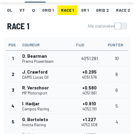
DL
VT
Q
GRID 1
RACE 1
SR 1
GRID 2
RACE 2
RACE 1
Alle statistieken
POS
COUREUR
TIJD
PUNTEN
O. Bearman
1
40'51.281
10
Prema Powerteam
J. Crawford
+0.295
2
8
DAMS Lucas Oil
40'51.576
R. Verschoor
+0.580
3
6
MP Motorsport
40'51.861
I. Hadjar
+0.910
4
5
Campos Racing
40'52.191
G. Bortoleto
+1.227
5
4
Invicta Racing
40'52.508