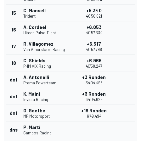
C. Mansell
+5.340
15
Trident
40'56.621
A. Cordeel
+6.053
16
Hitech Pulse-Eight
40'57.334
R. Villagomez
+6.517
17
Van Amersfoort Racing
40'57.798
C. Shields
+6.966
18
PHM AIX Racing
40'58.247
A. Antonelli
+3 Ronden
dnf
Prema Powerteam
34'04.496
K. Maini
+3 Ronden
dnf
Invicta Racing
34'04.625
O. Goethe
+19 Ronden
dnf
MP Motorsport
6'49.494
P. Martí
dns
Campos Racing