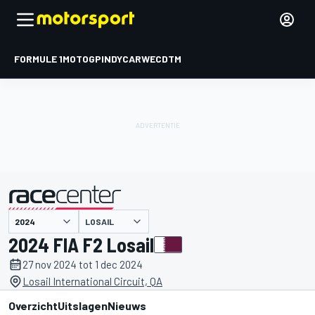
FORMULE 1
MOTOGP
INDYCAR
WEC
DTM
LOSAIL
gepresenteerd door
2024 FIA F2 Losail
27 nov 2024 tot 1 dec 2024
Losail International Circuit, QA
Overzicht
Uitslagen
Nieuws