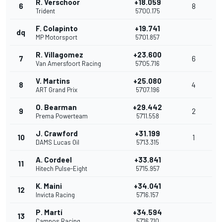
R. Verschoor
+18.059
6
8
Trident
57'00.175
F. Colapinto
+19.741
dq
MP Motorsport
57'01.857
R. Villagomez
+23.600
7
6
Van Amersfoort Racing
57'05.716
V. Martins
+25.080
8
4
ART Grand Prix
57'07.196
O. Bearman
+29.442
9
2
Prema Powerteam
57'11.558
J. Crawford
+31.199
10
1
DAMS Lucas Oil
57'13.315
A. Cordeel
+33.841
11
Hitech Pulse-Eight
57'15.957
K. Maini
+34.041
12
Invicta Racing
57'16.157
P. Martí
+34.594
13
Campos Racing
57'16.710