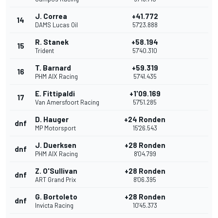
J. Correa
+41.772
14
DAMS Lucas Oil
57'23.888
R. Stanek
+58.194
15
Trident
57'40.310
T. Barnard
+59.319
16
PHM AIX Racing
57'41.435
E. Fittipaldi
+1'09.169
17
Van Amersfoort Racing
57'51.285
D. Hauger
+24 Ronden
dnf
MP Motorsport
15'26.543
J. Duerksen
+28 Ronden
dnf
PHM AIX Racing
8'04.799
Z. O'Sullivan
+28 Ronden
dnf
ART Grand Prix
8'06.395
G. Bortoleto
+28 Ronden
dnf
Invicta Racing
10'45.373