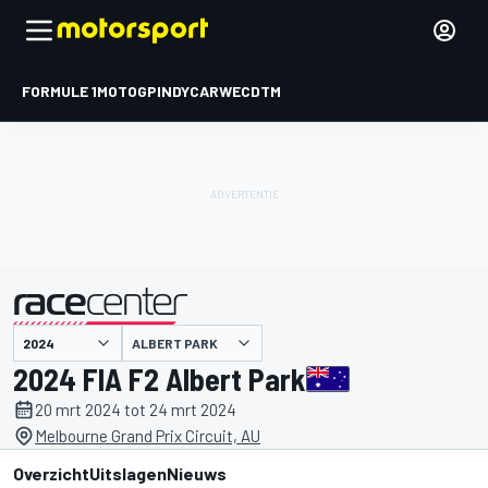
FORMULE 1
MOTOGP
INDYCAR
WEC
DTM
ALBERT PARK
gepresenteerd door
2024 FIA F2 Albert Park
20 mrt 2024 tot 24 mrt 2024
Melbourne Grand Prix Circuit, AU
Overzicht
Uitslagen
Nieuws