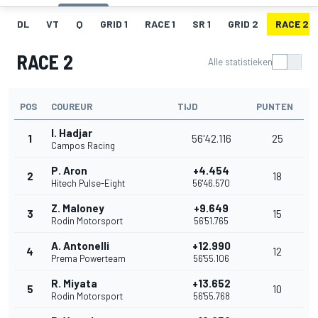
DL
VT
Q
GRID 1
RACE 1
SR 1
GRID 2
RACE 2
RACE 2
Alle statistieken
POS
COUREUR
TIJD
PUNTEN
I. Hadjar
1
56'42.116
25
Campos Racing
P. Aron
+4.454
2
18
Hitech Pulse-Eight
56'46.570
Z. Maloney
+9.649
3
15
Rodin Motorsport
56'51.765
A. Antonelli
+12.990
4
12
Prema Powerteam
56'55.106
R. Miyata
+13.652
5
10
Rodin Motorsport
56'55.768