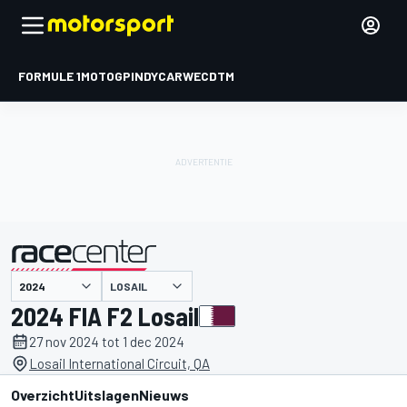
FORMULE 1
MOTOGP
INDYCAR
WEC
DTM
LOSAIL
gepresenteerd door
2024 FIA F2 Losail
27 nov 2024 tot 1 dec 2024
Losail International Circuit, QA
Overzicht
Uitslagen
Nieuws