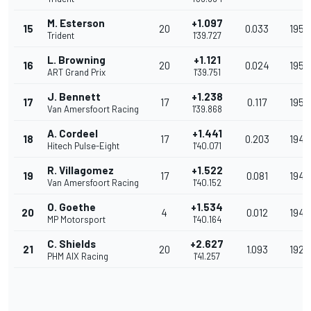
M. Esterson
+1.097
15
20
0.033
195.
Trident
1'39.727
L. Browning
+1.121
16
20
0.024
195.
ART Grand Prix
1'39.751
J. Bennett
+1.238
17
17
0.117
195.
Van Amersfoort Racing
1'39.868
A. Cordeel
+1.441
18
17
0.203
194.
Hitech Pulse-Eight
1'40.071
R. Villagomez
+1.522
19
17
0.081
194.
Van Amersfoort Racing
1'40.152
O. Goethe
+1.534
20
4
0.012
194.
MP Motorsport
1'40.164
C. Shields
+2.627
21
20
1.093
192.
PHM AIX Racing
1'41.257