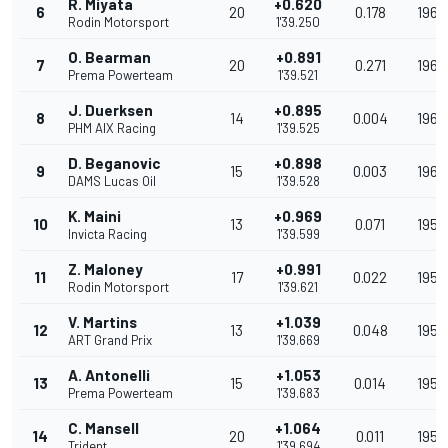
R. Miyata
+0.620
6
20
0.178
196.
Rodin Motorsport
1'39.250
O. Bearman
+0.891
7
20
0.271
196.
Prema Powerteam
1'39.521
J. Duerksen
+0.895
8
14
0.004
196.
PHM AIX Racing
1'39.525
D. Beganovic
+0.898
9
15
0.003
196.
DAMS Lucas Oil
1'39.528
K. Maini
+0.969
10
13
0.071
195.
Invicta Racing
1'39.599
Z. Maloney
+0.991
11
17
0.022
195.
Rodin Motorsport
1'39.621
V. Martins
+1.039
12
13
0.048
195.
ART Grand Prix
1'39.669
A. Antonelli
+1.053
13
15
0.014
195.
Prema Powerteam
1'39.683
C. Mansell
+1.064
14
20
0.011
195.
Trident
1'39.694