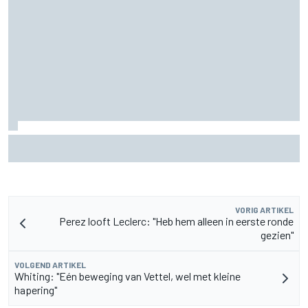
F2-talent Rafael Camara reageert op Haas F1-geruchten
voor 2027
VORIG ARTIKEL
Perez looft Leclerc: "Heb hem alleen in eerste ronde
gezien"
VOLGEND ARTIKEL
Whiting: "Eén beweging van Vettel, wel met kleine
hapering"