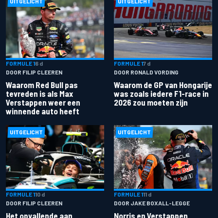
UITGELICHT
UITGELICHT
FORMULE 1
6 d
FORMULE 1
7 d
DOOR FILIP CLEEREN
DOOR RONALD VORDING
Waarom Red Bull pas
Waarom de GP van Hongarije
tevreden is als Max
was zoals iedere F1-race in
Verstappen weer een
2026 zou moeten zijn
winnende auto heeft
UITGELICHT
UITGELICHT
FORMULE 1
10 d
FORMULE 1
11 d
DOOR FILIP CLEEREN
DOOR JAKE BOXALL-LEGGE
Het opvallende aan
Norris en Verstappen