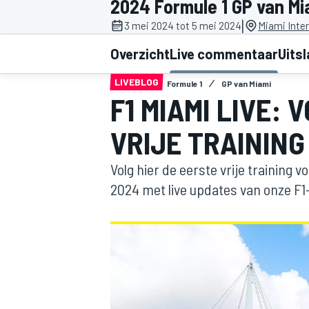
2024 Formule 1 GP van Mi
|
3 mei 2024 tot 5 mei 2024
Miami Inte
Overzicht
Live commentaar
Uits
LIVEBLOG
Formule 1
GP van Miami
F1 MIAMI LIVE: 
VRIJE TRAINING
MOTOGP
Volg hier de eerste vrije training 
2024 met live updates van onze F1-