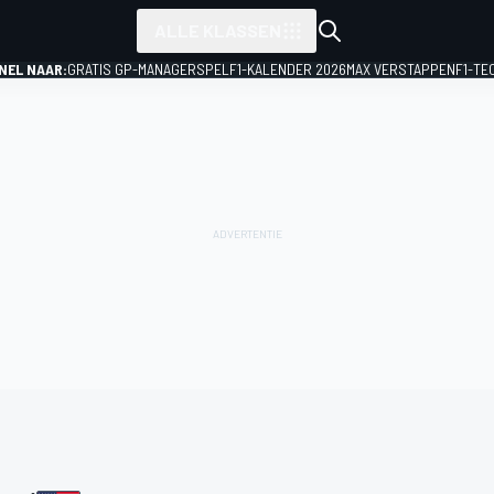
ALLE KLASSEN
NEL NAAR:
GRATIS GP-MANAGERSPEL
F1-KALENDER 2026
MAX VERSTAPPEN
F1-TE