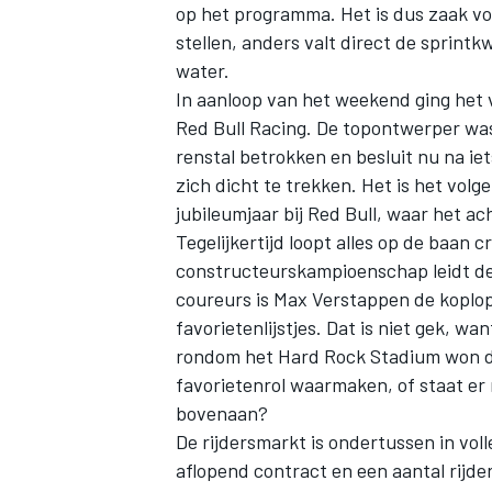
op het programma. Het is dus zaak vo
stellen, anders valt direct de sprintk
water.
In aanloop van het weekend ging het 
Red Bull Racing
. De topontwerper was 
renstal betrokken en besluit nu na ie
zich dicht te trekken. Het is het vol
jubileumjaar bij Red Bull, waar het ac
Tegelijkertijd loopt alles op de baan c
constructeurskampioenschap leidt de 
coureurs is
Max Verstappen
de koplop
favorietenlijstjes. Dat is niet gek, w
rondom het Hard Rock Stadium won de 
favorietenrol waarmaken, of staat er
bovenaan?
De rijdersmarkt is ondertussen in vol
aflopend contract en een aantal rijder