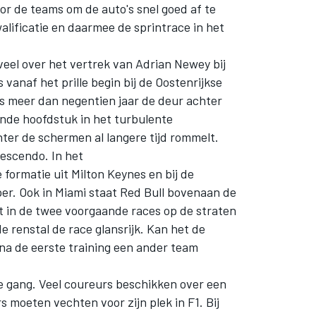
or de teams om de auto's snel goed af te
walificatie en daarmee de sprintrace in het
veel over het vertrek van Adrian Newey bij
vanaf het prille begin bij de Oostenrijkse
ts meer dan negentien jaar de deur achter
gende hoofdstuk in het turbulente
hter de schermen al langere tijd rommelt.
rescendo. In het
formatie uit Milton Keynes en bij de
er. Ook in Miami staat Red Bull bovenaan de
ant in de twee voorgaande races op de straten
renstal de race glansrijk. Kan het de
 na de eerste training een ander team
le gang. Veel coureurs beschikken over een
s moeten vechten voor zijn plek in F1. Bij