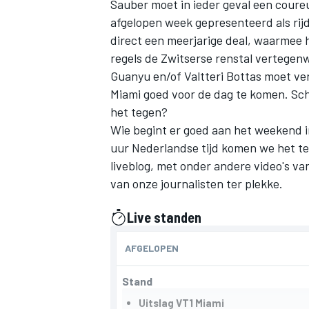
Sauber
moet in ieder geval een cour
afgelopen week gepresenteerd als rijd
direct een meerjarige deal, waarmee h
regels de Zwitserse renstal vertegen
Guanyu en/of
Valtteri Bottas
moet vert
Miami goed voor de dag te komen. Schi
het tegen?
Wie begint er goed aan het weekend in
uur Nederlandse tijd komen we het te 
liveblog, met onder andere video's v
van onze journalisten ter plekke.
Live standen
gepresenteerd door
AFGELOPEN
Stand
Uitslag VT1 Miami