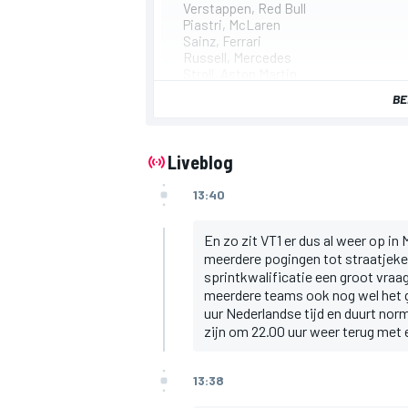
Verstappen, Red Bull
Piastri, McLaren
Sainz, Ferrari
Russell, Mercedes
Stroll, Aston Martin
Perez, Red Bull
BE
Hamilton, Mercedes
Tsunoda, RB
Ocon, Alpine
Gasly, Alpine
Liveblog
13:40
En zo zit VT1 er dus al weer op in
meerdere pogingen tot straatjeke
sprintkwalificatie een groot vraag
meerdere teams ook nog wel het ge
uur Nederlandse tijd en duurt norm
zijn om 22.00 uur weer terug met e
13:38