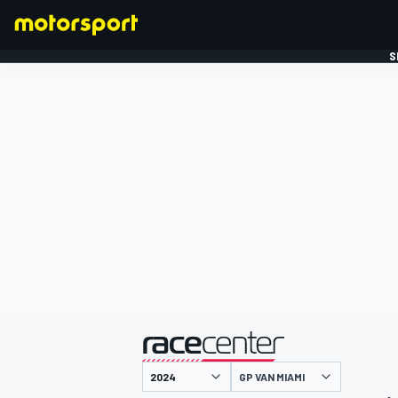
S
FORMULE 1
gepresenteerd door
GP VAN MIAMI