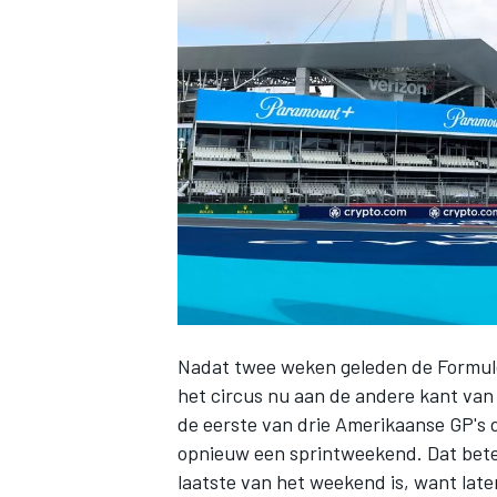
INDYCAR
Nadat twee weken geleden de Formule 
het circus nu aan de andere kant van 
WEC
DTM
de eerste van drie Amerikaanse GP's d
opnieuw een sprintweekend. Dat betek
laatste van het weekend is, want later