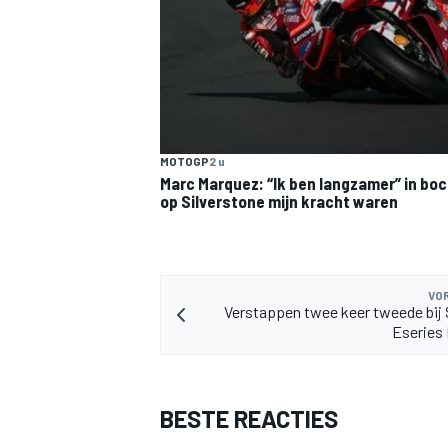
MOTOGP
2 u
MEER RACEKLASSEN
Marc Marquez: “Ik ben langzamer” in boc
op Silverstone mijn kracht waren
VOR
Verstappen twee keer tweede bij
Eseries
BESTE REACTIES