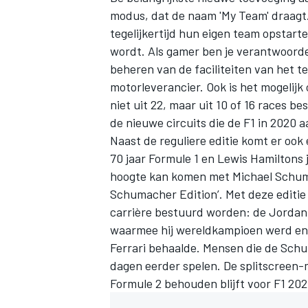
modus, dat de naam 'My Team' draagt
tegelijkertijd hun eigen team opstart
wordt. Als gamer ben je verantwoorde
beheren van de faciliteiten van het 
motorleverancier. Ook is het mogelijk
niet uit 22, maar uit 10 of 16 races b
de nieuwe circuits die de F1 in 2020 
Naast de reguliere editie komt er ook
70 jaar Formule 1 en Lewis Hamiltons j
hoogte kan komen met
Michael Schu
Schumacher Edition’. Met deze editie
carrière bestuurd worden: de
Jordan
waarmee hij wereldkampioen werd e
Ferrari behaalde. Mensen die de Schu
dagen eerder spelen. De splitscreen-m
Formule 2 behouden blijft voor F1 202