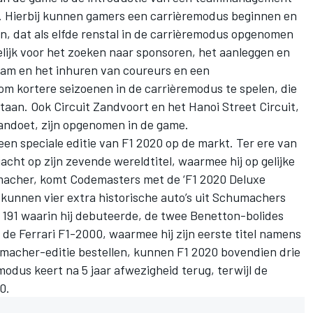
. Hierbij kunnen gamers een carrièremodus beginnen en
en, dat als elfde renstal in de carrièremodus opgenomen
lijk voor het zoeken naar sponsoren, het aanleggen en
team en het inhuren van coureurs en een
 om kortere seizoenen in de carrièremodus te spelen, die
estaan. Ook Circuit Zandvoort en het Hanoi Street Circuit,
aandoet, zijn opgenomen in de game.
 een speciale editie van F1 2020 op de markt. Ter ere van
acht op zijn zevende wereldtitel, waarmee hij op gelijke
macher
, komt Codemasters met de ‘F1 2020 Deluxe
 kunnen vier extra historische auto’s uit Schumachers
191 waarin hij debuteerde, de twee
Benetton
-bolides
n de
Ferrari
F1-2000, waarmee hij zijn eerste titel namens
macher-editie bestellen, kunnen F1 2020 bovendien drie
odus keert na 5 jaar afwezigheid terug, terwijl de
0.