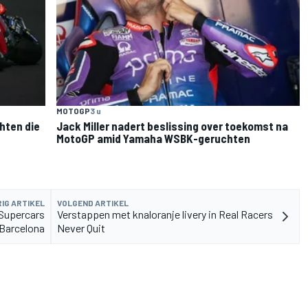
MOTOGP
3 u
hten die
Jack Miller nadert beslissing over toekomst na
MotoGP amid Yamaha WSBK-geruchten
IG ARTIKEL
VOLGEND ARTIKEL
 Supercars
Verstappen met knaloranje livery in Real Racers
 Barcelona
Never Quit