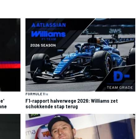
FORMULE 1
1 u
e'
F1-rapport halverwege 2026: Williams zet
one
schokkende stap terug