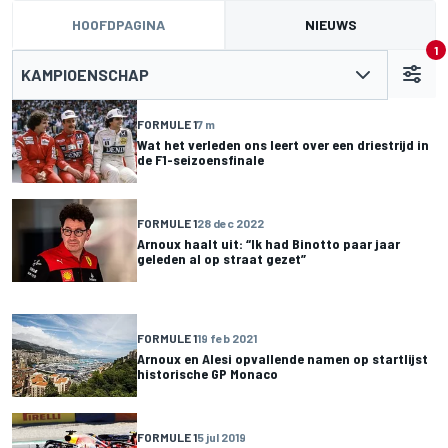
HOOFDPAGINA
NIEUWS
1
KAMPIOENSCHAP
FORMULE 1
7 m
Wat het verleden ons leert over een driestrijd in
de F1-seizoensfinale
FORMULE 1
28 dec 2022
Arnoux haalt uit: “Ik had Binotto paar jaar
geleden al op straat gezet”
FORMULE 1
19 feb 2021
Arnoux en Alesi opvallende namen op startlijst
historische GP Monaco
FORMULE 1
5 jul 2019