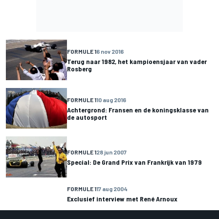
FORMULE 1
6 nov 2016
Terug naar 1982, het kampioensjaar van vader
Rosberg
FORMULE 1
10 aug 2016
Achtergrond: Fransen en de koningsklasse van
de autosport
FORMULE 1
28 jun 2007
Special: De Grand Prix van Frankrijk van 1979
FORMULE 1
17 aug 2004
Exclusief interview met René Arnoux