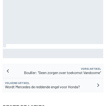
Fittipaldi: strijd tussen Antonelli en Russell is goed voor F1
VORIG ARTIKEL
Boullier: "Geen zorgen over toekomst Vandoorne"
VOLGEND ARTIKEL
Wordt Mercedes de reddende engel voor Honda?