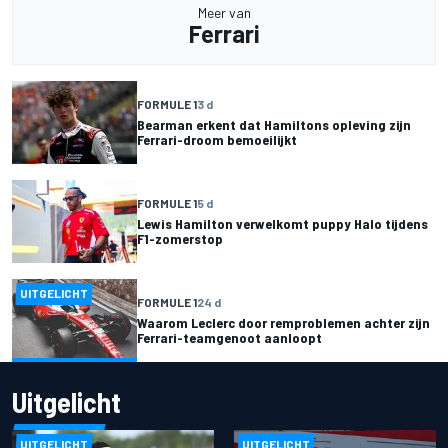
Meer van
Ferrari
FORMULE 1
3 d
Bearman erkent dat Hamiltons opleving zijn
Ferrari-droom bemoeilijkt
FORMULE 1
5 d
Lewis Hamilton verwelkomt puppy Halo tijdens
F1-zomerstop
UITGELICHT
FORMULE 1
24 d
Waarom Leclerc door remproblemen achter zijn
Ferrari-teamgenoot aanloopt
Uitgelicht
UITGELICHT
UITGELICHT