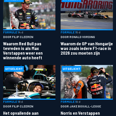
FORMULE 1
4 d
FORMULE 1
5 d
DOOR FILIP CLEEREN
DOOR RONALD VORDING
Waarom Red Bull pas
Waarom de GP van Hongarije
tevreden is als Max
was zoals iedere F1-race in
Verstappen weer een
2026 zou moeten zijn
winnende auto heeft
UITGELICHT
UITGELICHT
FORMULE 1
8 d
FORMULE 1
9 d
DOOR FILIP CLEEREN
DOOR JAKE BOXALL-LEGGE
Het opvallende aan
Norris en Verstappen