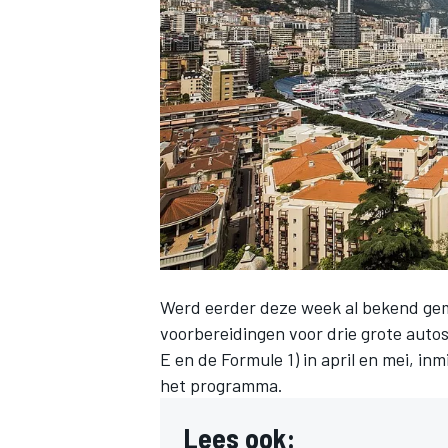
INDYCAR
Werd eerder deze week al bekend gem
voorbereidingen voor drie grote auto
E en de Formule 1) in april en mei, in
WEC
DTM
het programma.
Lees ook: