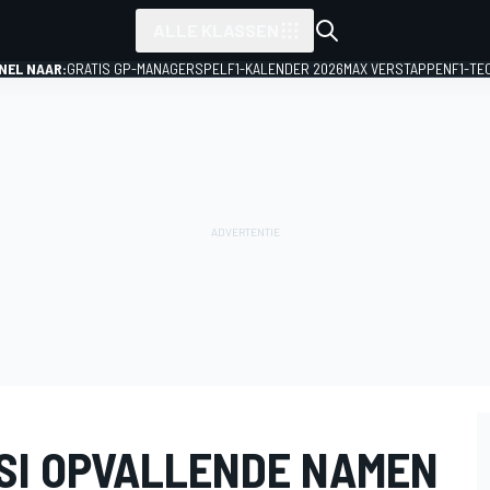
ALLE KLASSEN
NEL NAAR:
GRATIS GP-MANAGERSPEL
F1-KALENDER 2026
MAX VERSTAPPEN
F1-TE
SI OPVALLENDE NAMEN