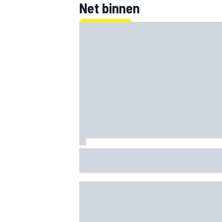
Net binnen
MEER RACEKLASSEN
Clark, Senna, Antonelli – zo ontwikkelde
leeftijdsrecord voor de grand chelem