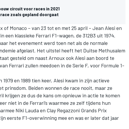
uw circuit voor races in 2021
 race zoals gepland doorgaat
ix of Monaco – van 23 tot en met 25 april – Jean Alesi en
n een klassieke Ferrari F1-wagen, de 312B3 uit 1974.
maar het evenement werd toen net als de normale
demie afgelast. Het uitstel heeft het Duitse Methusalem
staat gesteld om naast Arnoux ook Alesi aan boord te
van Ferrari zullen meedoen in de Serie F, voor Formule 1-
979 en 1989 tien keer, Alesi kwam in zijn actieve
n het prinsdom. Beiden wonnen de race nooit, maar ze
il krijgen ze dus de kans om opnieuw in actie te komen
eer niet in de Ferrari’s waarmee ze zelf tijdens hun
aarmee Niki Lauda en Clay Regazzoni Grands Prix
ijn eerste F1-overwinning mee en was er later dat jaar