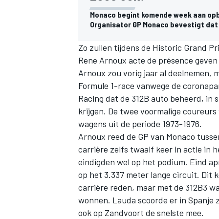
Monaco begint komende week aan opbo
Organisator GP Monaco bevestigt dat
Zo zullen tijdens de Historic Grand Pr
Rene Arnoux acte de présence geven i
Arnoux zou vorig jaar al deelnemen, 
Formule 1-race vanwege de coronapan
Racing dat de 312B auto beheerd, in 
krijgen. De twee voormalige coureurs 
wagens uit de periode 1973-1976.
Arnoux reed de GP van Monaco tussen 1
carrière zelfs twaalf keer in actie i
eindigden wel op het podium. Eind apr
op het 3.337 meter lange circuit. Dit k
carrière reden, maar met de 312B3 w
wonnen. Lauda scoorde er in Spanje z
ook op Zandvoort de snelste mee.