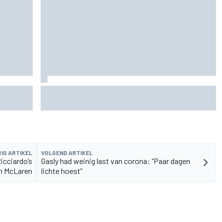
rvangen
MotoGP Grand Prix van Groot-Brittannië 2026:
tijden, uitzending en meer
IG ARTIKEL
VOLGEND ARTIKEL
icciardo’s
Gasly had weinig last van corona: “Paar dagen
n McLaren
lichte hoest”