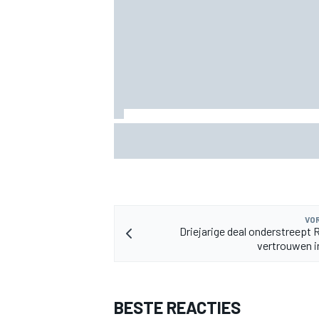
KTM mag afwijkend motoronderdeel ve
voor GP van Aragón
VOR
Driejarige deal onderstreept R
vertrouwen i
BESTE REACTIES