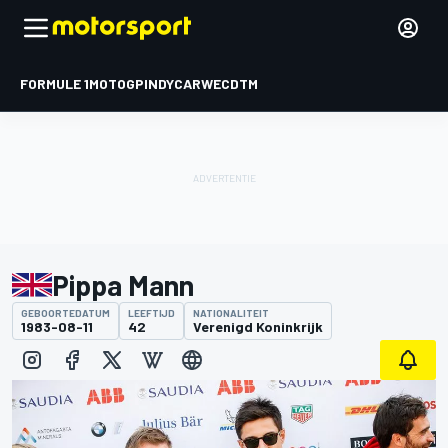
FORMULE 1
MOTOGP
INDYCAR
WEC
DTM
Pippa Mann
GEBOORTEDATUM
LEEFTIJD
NATIONALITEIT
1983-08-11
42
Verenigd Koninkrijk