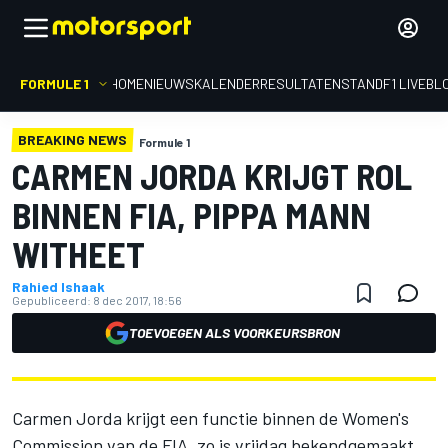
FORMULE 1
HOME
NIEUWS
KALENDER
RESULTATEN
STAND
F1 LIVEBL
BREAKING NEWS
Formule 1
CARMEN JORDA KRIJGT ROL
BINNEN FIA, PIPPA MANN
WITHEET
Rahied Ishaak
Gepubliceerd:
8 dec 2017, 18:56
TOEVOEGEN ALS VOORKEURSBRON
Carmen Jorda krijgt een functie binnen de Women's
Commission van de FIA, zo is vrijdag bekendgemaakt