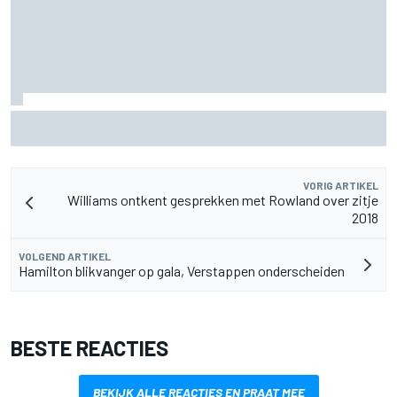
Aston Martin onthult nieuwe limited-edition Glenfiddich-
whisky
VORIG ARTIKEL
Williams ontkent gesprekken met Rowland over zitje
2018
VOLGEND ARTIKEL
Hamilton blikvanger op gala, Verstappen onderscheiden
BESTE REACTIES
BEKIJK ALLE REACTIES EN PRAAT MEE