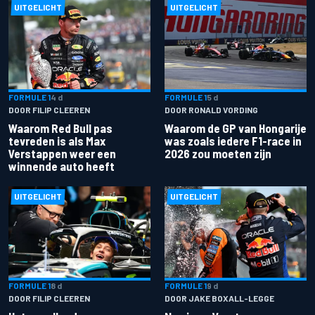
UITGELICHT
UITGELICHT
FORMULE 1
4 d
FORMULE 1
5 d
DOOR FILIP CLEEREN
DOOR RONALD VORDING
Waarom Red Bull pas
Waarom de GP van Hongarije
tevreden is als Max
was zoals iedere F1-race in
Verstappen weer een
2026 zou moeten zijn
winnende auto heeft
UITGELICHT
UITGELICHT
FORMULE 1
8 d
FORMULE 1
9 d
DOOR FILIP CLEEREN
DOOR JAKE BOXALL-LEGGE