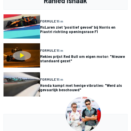
Rahied Ishaak
FORMULE 1
5 m
McLaren ziet 'positief gevoel' bij Norris en
Piastri richting openingsrace F1
FORMULE 1
5 m
Mekies prijst Red Bull om eigen motor: "Nieuwe
standaard gezet"
FORMULE 1
5 m
Honda kampt met hevige vibraties: "Werd als
gevaarlijk beschouwd"