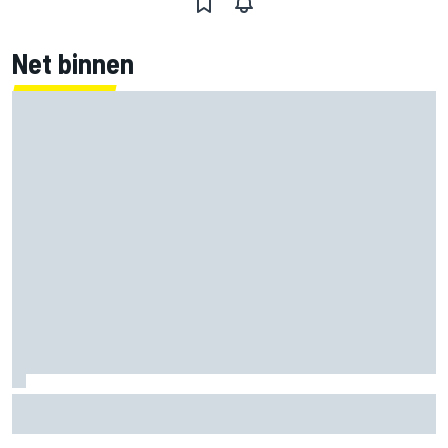
Net binnen
Marco Bezzecchi tempert verwachtingen voor Britse GP:
‘Ik ben nog niet 100%’