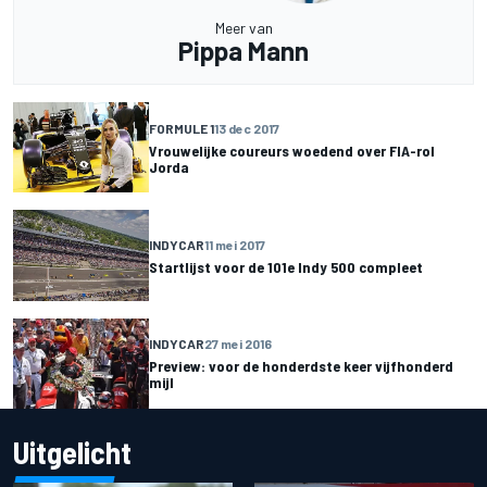
Meer van
Pippa Mann
FORMULE 1
13 dec 2017
Vrouwelijke coureurs woedend over FIA-rol
Jorda
INDYCAR
11 mei 2017
Startlijst voor de 101e Indy 500 compleet
INDYCAR
27 mei 2016
Preview: voor de honderdste keer vijfhonderd
mijl
Uitgelicht