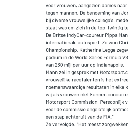
voor vrouwen, aangezien dames naar h
tegen mannen. De benoeming van Jord
bij diverse vrouwelijke collega's, med
INDYCAR
staat was om zich in de top-twintig t
De Britse IndyCar-coureur Pippa Man
internationale autosport. Zo won Chri
Championship, Katherine Legge zegevi
podium in de World Series Formula V8 3
van 230 mijl per uur op Indianapolis.
Mann zei in gesprek met
Motorsport.
vrouwelijke racetalenten is het extr
noemenswaardige resultaten in elke kl
wij als vrouwen niet kunnen concurr
Motorsport Commission. Persoonlijk v
WEC
DTM
voor de commissie ongelofelijk ontmoe
een stap achteruit van de FIA.”
Ze vervolgde: “Het meest zorgwekkende