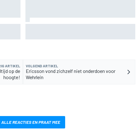
de fiets
Aston Martin onthult nieuwe limited-edition
Glenfiddich-whisky
IG ARTIKEL
VOLGEND ARTIKEL
ltijd op de
Ericsson vond zichzelf niet onderdoen voor
hoogte!
Wehrlein
 ALLE REACTIES EN PRAAT MEE