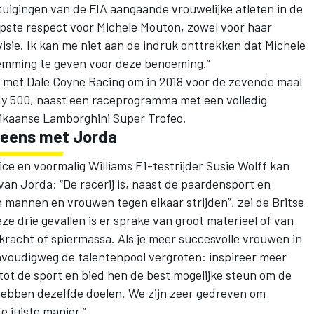
tuigingen van de FIA aangaande vrouwelijke atleten in de
iepste respect voor Michele Mouton, zowel voor haar
 visie. Ik kan me niet aan de indruk onttrekken dat Michele
emming te geven voor deze benoeming.”
 met Dale Coyne Racing om in 2018 voor de zevende maal
ndy 500, naast een raceprogramma met een volledig
rikaanse Lamborghini Super Trofeo.
t eens met Jorda
 en voormalig Williams F1-testrijder Susie Wolff kan
van Jorda: “De racerij is, naast de paardensport en
n mannen en vrouwen tegen elkaar strijden”, zei de Britse
deze drie gevallen is er sprake van groot materieel of van
 kracht of spiermassa. Als je meer succesvolle vrouwen in
nvoudigweg de talentenpool vergroten: inspireer meer
tot de sport en bied hen de best mogelijke steun om de
 hebben dezelfde doelen. We zijn zeer gedreven om
e juiste manier.”