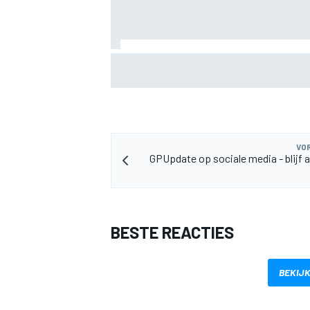
Valtteri Bottas boekt offroadsucces op 
tijdens F1-zomerstop
VOR
GPUpdate op sociale media - blijf a
BESTE REACTIES
BEKIJK