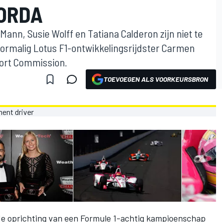
JORDA
Mann, Susie Wolff en Tatiana Calderon zijn niet te
oormalig Lotus F1-ontwikkelingsrijdster Carmen
port Commission.
TOEVOEGEN ALS VOORKEURSBRON
de oprichting van een Formule 1-achtig kampioenschap