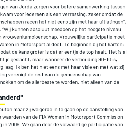
ingen van Jorda zorgen voor betere samenwerking tussen
 kwam voor iedereen als een verrassing, zeker omdat de
schappen racen het niet eens zijn met haar uitlatingen”,
. “Wij kunnen absoluut meedoen op het hoogste niveau
en vrouwenkampioenschap. Vrouwelijke participatie moet
men in Motorsport al doet. Te beginnen bij het karten:
at de kans groter is dat er eentje de top haalt. Het is al
cht je geslacht, maar wanneer de verhouding 90-10 is,
g laag. Ik ben het niet eens met haar visie en met wat zij
ling verenigt de rest van de gemeenschap van
knokken om de allerbeste te worden, niet alleen van de
anderd"
ton maar zij weigerde in te gaan op de aanstelling van
 de waarden van de FIA Women in Motorsport Commission
ng in 2009. We gaan door de volwaardige participatie van