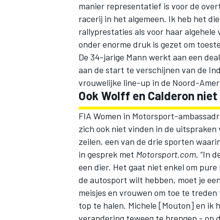
manier representatief is voor de over
racerij in het algemeen. Ik heb het d
rallyprestaties als voor haar algehele
onder enorme druk is gezet om toest
De 34-jarige Mann werkt aan een deal
aan de start te verschijnen van de I
vrouwelijke line-up in de Noord-Ame
Ook Wolff en Calderon nie
FIA Women in Motorsport-ambassadrice
zich ook niet vinden in de uitspraken 
zeilen, een van de drie sporten waari
in gesprek met
Motorsport.com
. “In 
een dier. Het gaat niet enkel om pure
de autosport wilt hebben, moet je ee
meisjes en vrouwen om toe te treden 
top te halen. Michele [Mouton] en ik
verandering teweeg te brengen - op d