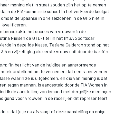
aar mening niet in staat zouden zijn het op te nemen
a in de FIA-commissie schoot in het verkeerde keelgat
e omdat de Spaanse in drie seizoenen in de GP3 niet in
e kwalificeren.
n benadrukte het succes van vrouwen in de
stina Nielsen de GTD-titel in het IMSA Sportscar
erde in dezelfde klasse, Tatiana Calderon stond op het
.5 en zijzelf ging als eerste vrouw ooit door de barrière
com
: “In het licht van de huidige en aanstormende
eem teleurstellend om te vernemen dat een racer zonder
asse waarin ze is uitgekomen, en die van mening is dat
eren tegen mannen, is aangesteld door de FIA Women in
ind ik de aanstelling van iemand met dergelijke meningen
digend voor vrouwen in de racerij en dit representeert
 is dat je je nu afvraagt of deze aanstelling op enige