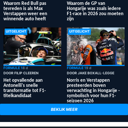
Waarom Red Bull pas
Waarom de GP van
tevreden is als Max
Hongarije was zoals iedere
Verstappen weer een
F1-race in 2026 zou moeten
winnende auto heeft
zijn
UITGELICHT
UITGELICHT
FORMULE 1
8 d
FORMULE 1
9 d
DOOR FILIP CLEEREN
DOOR JAKE BOXALL-LEGGE
Het opvallende aan
Norris en Verstappen
Antonelli's snelle
presteerden boven
transformatie tot F1-
verwachting in Hongarije -
titelkandidaat
symbolisch voor hun F1-
seizoen 2026
BEKIJK MEER