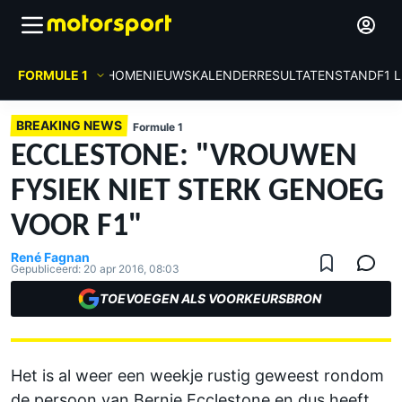
FORMULE 1
HOME
NIEUWS
KALENDER
RESULTATEN
STAND
F1 
BREAKING NEWS
Formule 1
ECCLESTONE: "VROUWEN
FYSIEK NIET STERK GENOEG
VOOR F1"
René Fagnan
Gepubliceerd:
20 apr 2016, 08:03
TOEVOEGEN ALS VOORKEURSBRON
Het is al weer een weekje rustig geweest rondom
de persoon van Bernie Ecclestone en dus heeft