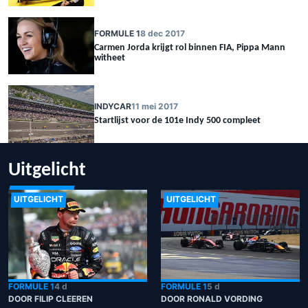
FORMULE 1
8 dec 2017
Carmen Jorda krijgt rol binnen FIA, Pippa Mann
witheet
INDYCAR
11 mei 2017
Startlijst voor de 101e Indy 500 compleet
Uitgelicht
UITGELICHT
UITGELICHT
FORMULE 1
4 d
FORMULE 1
5 d
DOOR FILIP CLEEREN
DOOR RONALD VORDING